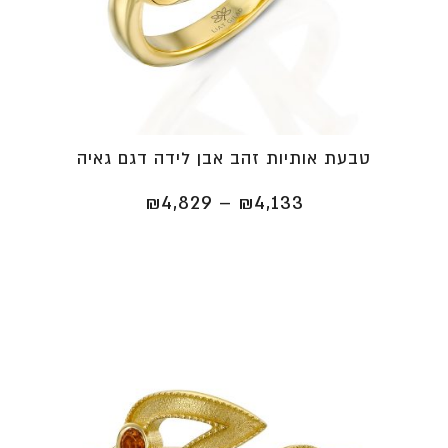
טבעת אותיות זהב אבן לידה דגם גאיה
טווח
₪
4,829
–
₪
4,133
מחירים:
⁦₪4,133⁩
עד
⁦₪4,829⁩