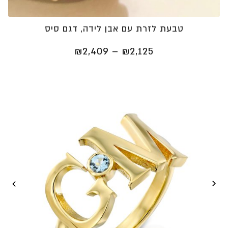
טבעת לזרת עם אבן לידה, דגם סיס
טווח
₪
2,409
–
₪
2,125
מחירים:
⁦₪2,125⁩
עד
⁦₪2,409⁩