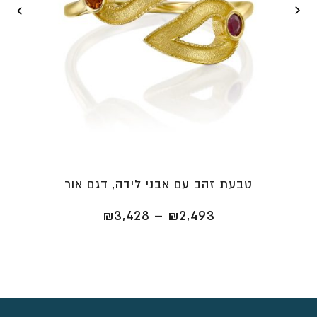
טבעת זהב עם אבני לידה, דגם אור
טווח
₪
3,428
–
₪
2,493
מחירים:
⁦₪2,493⁩
עד
⁦₪3,428⁩