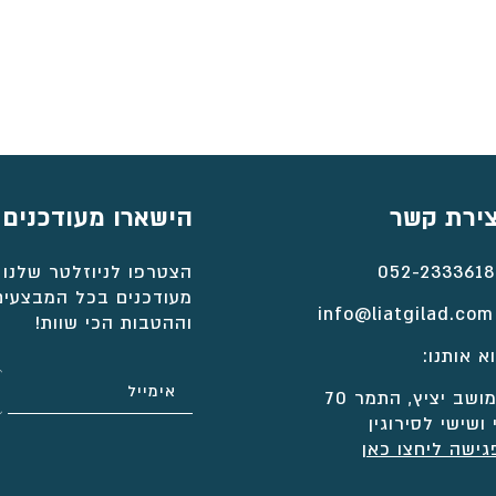
⁦₪1,771⁩
עד
⁦₪2,338⁩
צירת קשר
הישארו מעודכנים
052-2333618
הצטרפו לניוזלטר שלנו 
מעודכנים בכל המבצעים
info@liatgilad.com
וההטבות הכי שוות!
א אותנו:
ושב יציץ, התמר 70
 ושישי לסירוגין
גישה ליחצו כאן