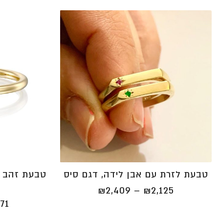
טבעת לזרת עם אבן לידה, דגם סיס
טבעת זהב ע
טווח
₪
2,409
–
₪
2,125
מחירים:
771
⁦₪2,125⁩