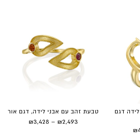
לידה דגם
טבעת זהב עם אבני לידה, דגם אור
טווח
₪
3,428
–
₪
2,493
טווח
מחירים:
₪
מחירים:
⁦₪2,493⁩