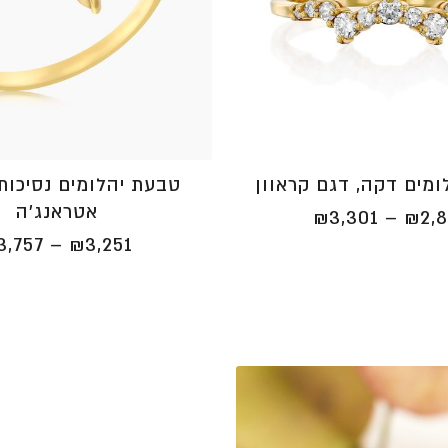
מים דקה, דגם קראוון
טבעת יהלומים נסיכות
אטראנג'ה
טווח
₪
3,301
–
₪
2,
מחירים:
3,757
–
₪
3,251
⁦₪2,841⁩
עד
⁦₪3,301⁩