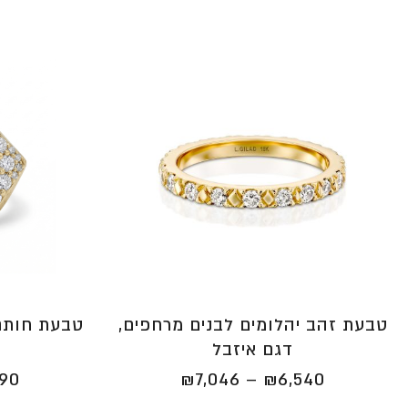
טבעת זהב יהלומים לבנים מרחפים,
טבעת חותם
דגם איזבל
טווח
590
₪
7,046
–
₪
6,540
מחירים: