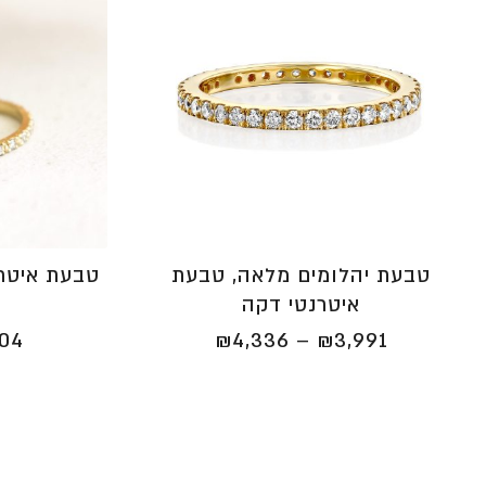
טבעת יהלומים מלאה, טבעת
טבעת איטרנ
איטרנטי דקה
טווח
504
₪
4,336
–
₪
3,991
מחירים:
⁦₪3,991⁩
עד
⁦₪4,336⁩