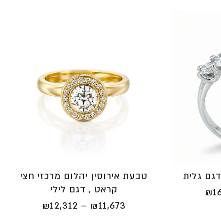
טבעת אירוסין יהלום מרכזי חצי
קראט , דגם לילי
טווח
₪
1
מחירים:
טווח
₪
12,312
–
₪
11,673
⁦₪15,900⁩
מחירים: