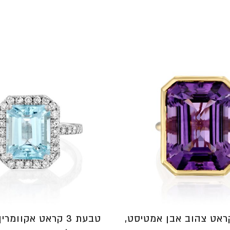
⁦₪7,590⁩
עד
⁦₪8,590⁩
עת 18 קראט צהוב אבן אמטיסט,
טבעת 3 קראט אקוומר