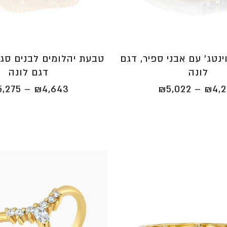
נטג' עם אבני ספיר, דגם
טבעת יהלומים לבנים סגנו
לונה
דגם לונה
טווח
5,275
–
₪
4,643
₪
5,022
–
₪
4,
מחירים:
⁦₪4,263⁩
עד
⁦₪5,022⁩