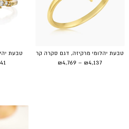
טבעת יהלומי מרקיזה, דגם סקרה קר
טבעת יהלו
טווח
841
₪
4,769
–
₪
4,137
מחירים:
⁦₪4,137⁩
עד
⁦₪4,769⁩