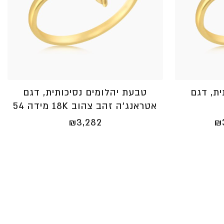
ית, דגם
טבעת יהלומים נסיכותית, דגם
אטראנג'ה זהב צהוב 18K מידה 54
טווח
₪
3,282
₪
מחירים:
⁦₪3,251⁩
עד
⁦₪3,757⁩