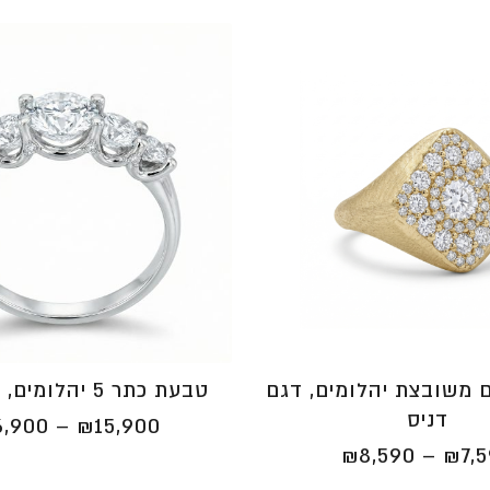
 משובצת יהלומים, דגם
טבעת כתר 5 יהלומים, דגם גלית
דניס
6,900
–
₪
15,900
טווח
₪
8,590
–
₪
7,
מחירים: