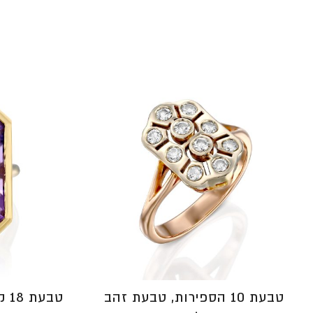
⁦₪6,540⁩
עד
⁦₪7,046⁩
טבעת 10 הספירות, טבעת זהב
טב