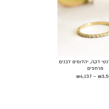
טי דקה, יהלומים לבנים
מרחפים
טווח
₪
4,137
–
₪
3,
מחירים:
⁦₪3,504⁩
עד
⁦₪4,137⁩