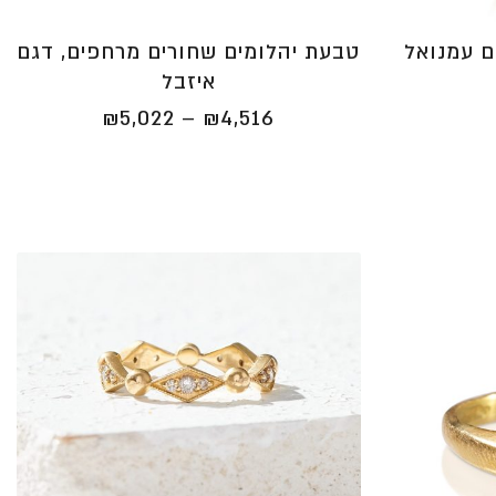
ם עמנואל
טבעת יהלומים שחורים מרחפים, דגם
איזבל
טווח
₪
5,022
–
₪
4,516
מחירים:
⁦₪4,516⁩
עד
⁦₪5,022⁩