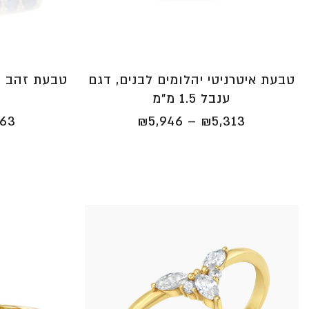
טבעת איטרניטי יהלומים לבנים, דגם
טבעת זהב וי
ענבל 1.5 מ"מ
טווח
263
₪
5,946
–
₪
5,313
מחירים:
⁦₪5,313⁩
עד
⁦₪5,946⁩