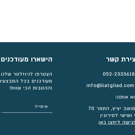
⁦₪4,643⁩
עד
⁦₪5,275⁩
צירת קשר
הישארו מעודכנים
052-2333618
הצטרפו לניוזלטר שלנו 
מעודכנים בכל המבצעים
info@liatgilad.com
וההטבות הכי שוות!
א אותנו:
ושב יציץ, התמר 70
 ושישי לסירוגין
גישה ליחצו כאן