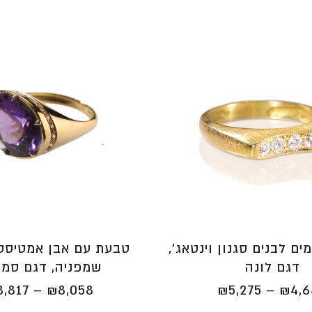
ם לבנים סגנון וינטאג',
טבעת עם אבן אמטיסט 
דגם לונה
שמפניה, דגם סמ
טווח
8,817
–
₪
8,058
₪
5,275
–
₪
4,
מחירים: