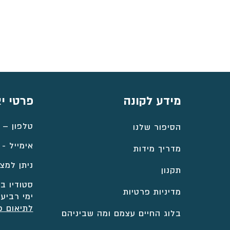
⁦₪4,263⁩
עד
⁦₪5,022⁩
מידע לקונה
פרטי י
טלפון –
הסיפור שלנו
אימייל -
מדריך מידות
ניתן למצו
תקנון
סטודיו במ
מדיניות פרטיות
ימי רביעי
לתיאום פ
בלוג החיים עצמם ומה שביניהם