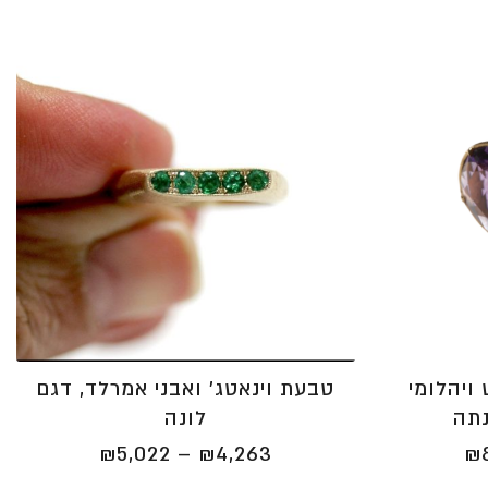
ויהלומי
טבעת וינאטג' ואבני אמרלד, דגם
נתה
לונה
טווח
טווח
₪
5,022
–
₪
4,263
₪
מחירים:
מחירים: