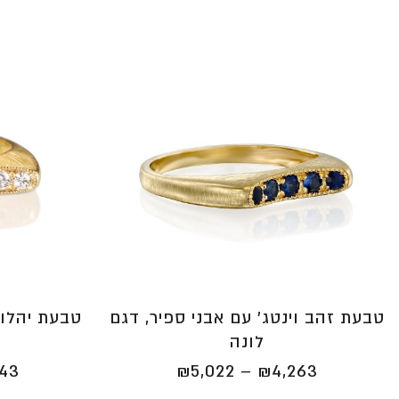
טבעת זהב וינטג' עם אבני ספיר, דגם
טבעת יהלומי
לונה
טווח
643
₪
5,022
–
₪
4,263
מחירים: