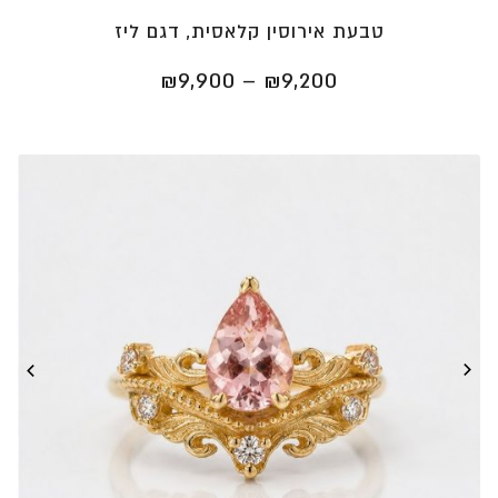
טבעת אירוסין קלאסית, דגם ליז
טווח
₪
9,900
–
₪
9,200
מחירים:
⁦₪9,200⁩
עד
⁦₪9,900⁩