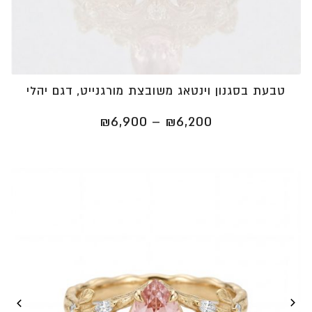
טבעת בסגנון וינטאג משובצת מורגנייט, דגם יהלי
טווח
₪
6,900
–
₪
6,200
מחירים:
⁦₪6,200⁩
עד
⁦₪6,900⁩