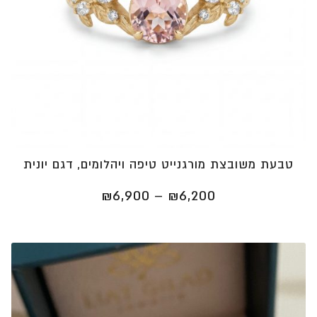
טבעת משובצת מורגנייט טיפה ויהלומים, דגם יונית
טווח
₪
6,900
–
₪
6,200
מחירים:
⁦₪6,200⁩
עד
⁦₪6,900⁩