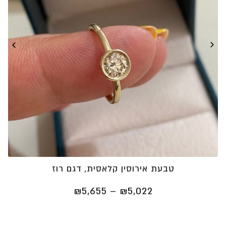
טבעת אירוסין קלאסית, דגם רוז
טווח
₪
5,655
–
₪
5,022
מחירים:
⁦₪5,022⁩