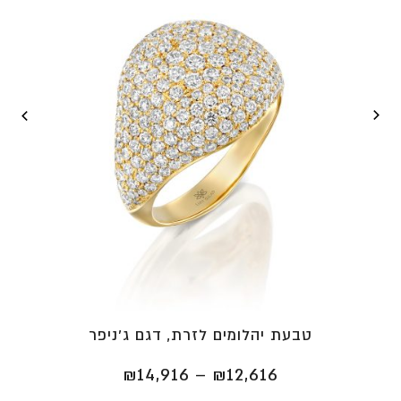
טבעת יהלומים לזרת, דגם ג'ניפר
טווח
₪
14,916
–
₪
12,616
מחירים: