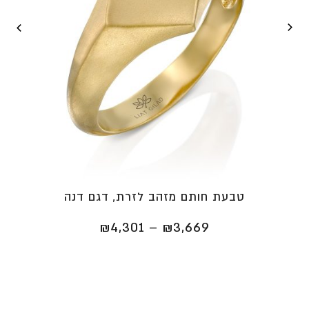
טבעת חותם מזהב לזרת, דגם דנה
טווח
₪
4,301
–
₪
3,669
מחירים:
⁦₪3,669⁩
עד
⁦₪4,301⁩