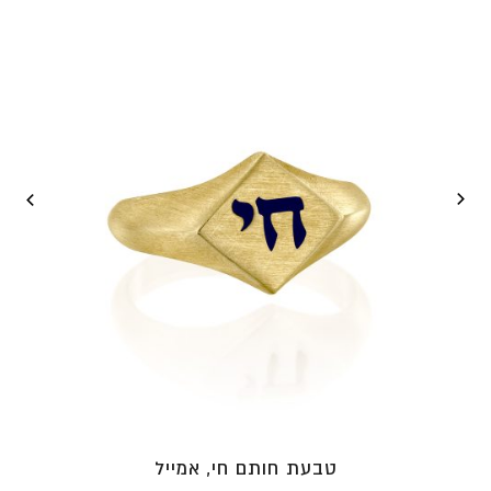
עד
⁦₪4,600⁩
טבעת חותם חי, אמייל