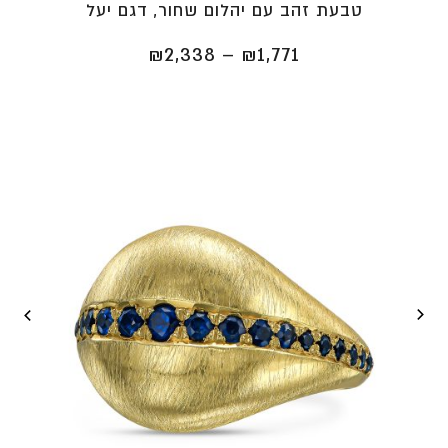
טבעת זהב עם יהלום שחור, דגם יעל
טווח
₪
2,338
–
₪
1,771
מחירים:
⁦₪1,771⁩
עד
⁦₪2,338⁩