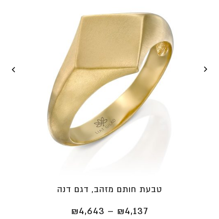
טבעת חותם מזהב, דגם דנה
טווח
₪
4,643
–
₪
4,137