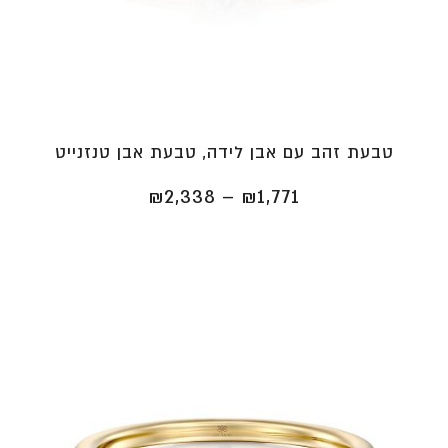
טבעת זהב עם אבן לידה, טבעת אבן טנזנייט
טווח
₪
2,338
–
₪
1,771
מחירים:
⁦₪1,771⁩
עד
⁦₪2,338⁩