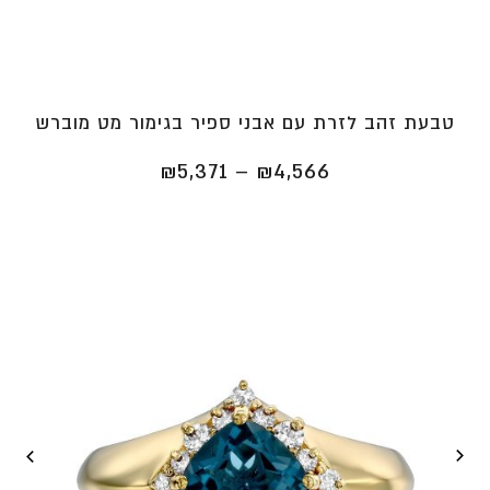
טבעת זהב לזרת עם אבני ספיר בגימור מט מוברש
טווח
₪
5,371
–
₪
4,566
מחירים:
⁦₪4,566⁩
עד
⁦₪5,371⁩