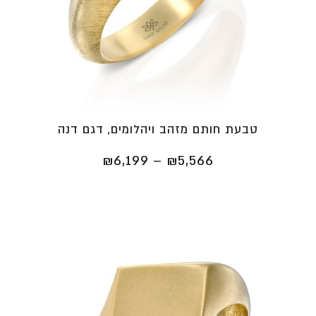
טבעת חותם מזהב ויהלומים, דגם דנה
טווח
₪
6,199
–
₪
5,566
מחירים:
⁦₪5,566⁩
עד
⁦₪6,199⁩