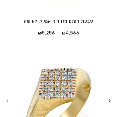
טבעת חותם מגן דוד אמייל, לאישה
טווח
₪
5,256
–
₪
4,566
מחירים:
⁦₪4,566⁩
עד
⁦₪5,256⁩