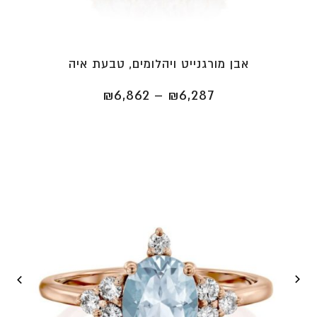
אבן מורגנייט ויהלומים, טבעת איה
טווח
₪
6,862
–
₪
6,287
מחירים:
⁦₪6,287⁩
עד
⁦₪6,862⁩