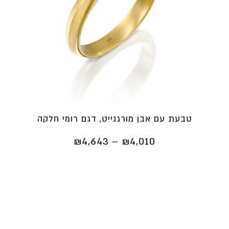
טבעת עם אבן מורגנייט, דגם רומי חלקה
טווח
₪
4,643
–
₪
4,010
מחירים:
⁦₪4,010⁩
עד
⁦₪4,643⁩