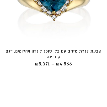
טבעת לזרת מזהב עם בלו טופז לונדון ויהלומים, דגם
קתרינה
טווח
₪
5,371
–
₪
4,566
מחירים:
⁦₪4,566⁩
עד
⁦₪5,371⁩