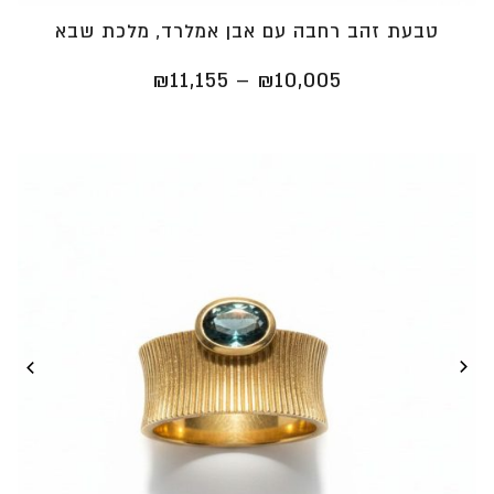
טבעת זהב רחבה עם אבן אמלרד, מלכת שבא
טווח
₪
11,155
–
₪
10,005
מחירים:
⁦₪10,005⁩
עד
⁦₪11,155⁩