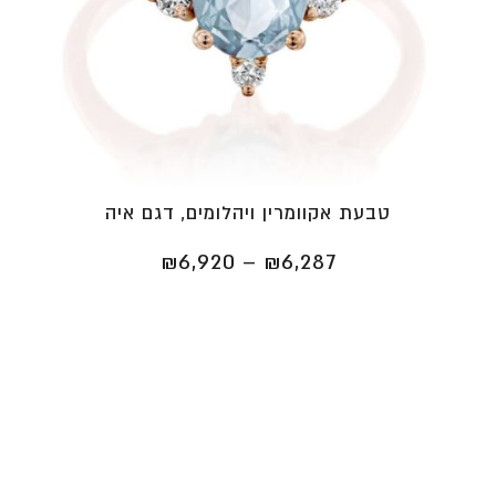
טבעת אקוומרין ויהלומים, דגם איה
טווח
₪
6,920
–
₪
6,287
מחירים:
⁦₪6,287⁩
עד
⁦₪6,920⁩