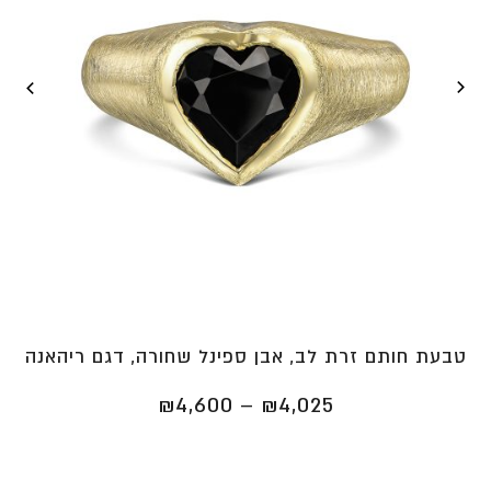
טבעת חותם זרת לב, אבן ספינל שחורה, דגם ריהאנה
טווח
₪
4,600
–
₪
4,025
מחירים:
⁦₪4,025⁩