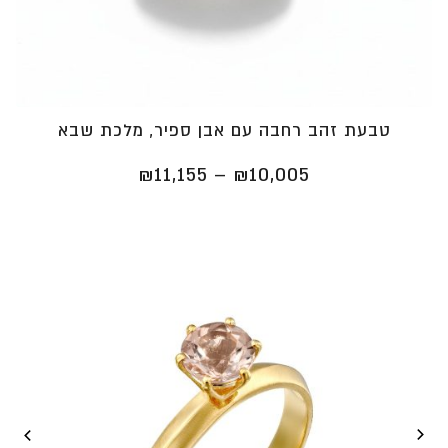
טבעת זהב רחבה עם אבן ספיר, מלכת שבא
טווח
₪
11,155
–
₪
10,005
מחירים:
⁦₪10,005⁩
עד
⁦₪11,155⁩