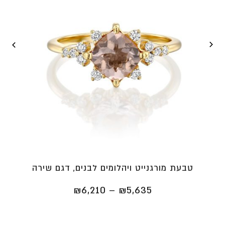
טבעת מורגנייט ויהלומים לבנים, דגם שירה
טווח
₪
6,210
–
₪
5,635
מחירים:
⁦₪5,635⁩