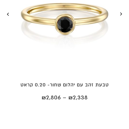
טבעת זהב עם יהלום שחור- 0.20 קראט
טווח
₪
2,806
–
₪
2,338
מחירים:
⁦₪2,338⁩
עד
⁦₪2,806⁩