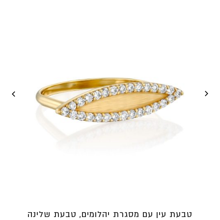
עד
⁦₪6,210⁩
טבעת עין עם מסגרת יהלומים, טבעת שלינה