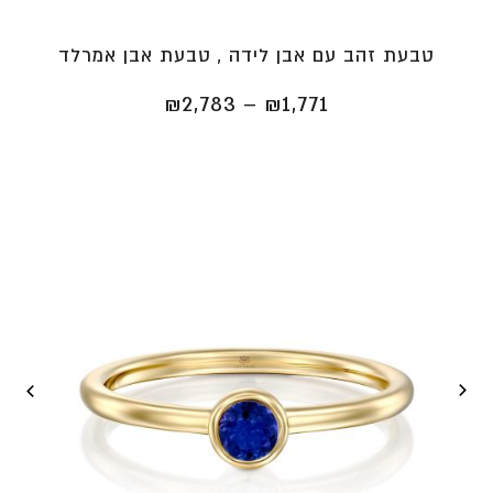
טבעת זהב עם אבן לידה , טבעת אבן אמרלד
טווח
₪
2,783
–
₪
1,771
מחירים:
⁦₪1,771⁩
עד
⁦₪2,783⁩