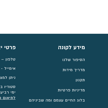
⁦₪4,106⁩
עד
⁦₪4,796⁩
מידע לקונה
פרטי י
טלפון –
הסיפור שלנו
אימייל -
מדריך מידות
ניתן למצו
תקנון
סטודיו במ
מדיניות פרטיות
ימי רביעי
לתיאום פ
בלוג החיים עצמם ומה שביניהם