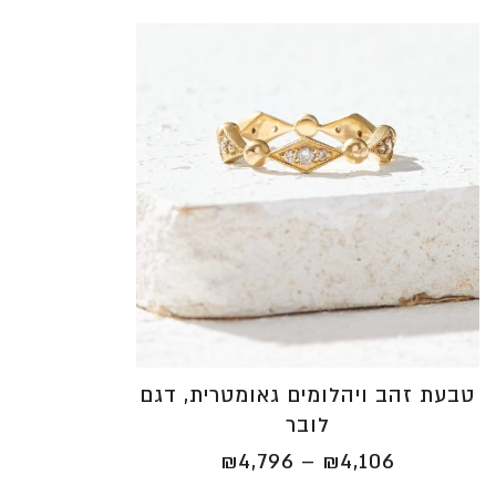
טבעת זהב ויהלומים גאומטרית, דגם
לובר
טווח
₪
4,796
–
₪
4,106
מחירים: