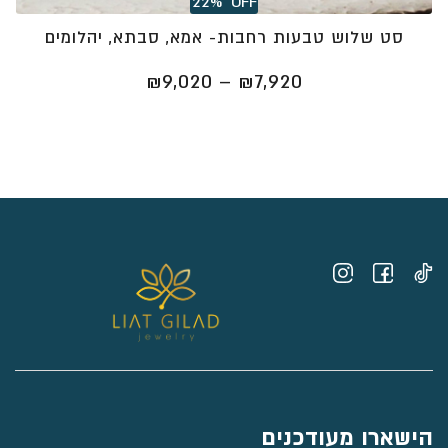
22%
OFF
סט שלוש טבעות רחבות- אמא, סבתא, יהלומים
טווח
₪
9,020
–
₪
7,920
מחירים:
⁦₪7,920⁩
עד
⁦₪9,020⁩
הישארו מעודכנים