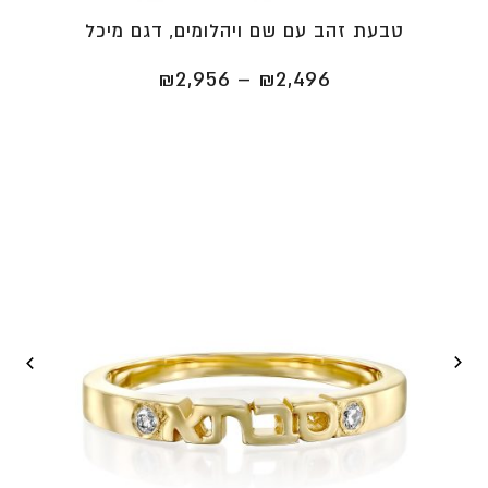
טבעת זהב עם שם ויהלומים, דגם מיכל
טווח
₪
2,956
–
₪
2,496
מחירים:
⁦₪2,496⁩
עד
⁦₪2,956⁩