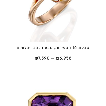
טבעת 10 הספירות, טבעת זהב ויהלומים
טווח
₪
7,590
–
₪
6,958
מחירים:
⁦₪6,958⁩
עד
⁦₪7,590⁩