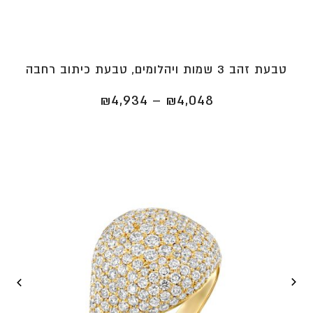
טבעת זהב 3 שמות ויהלומים, טבעת כיתוב רחבה
טווח
₪
4,934
–
₪
4,048
מחירים:
⁦₪4,048⁩
עד
⁦₪4,934⁩