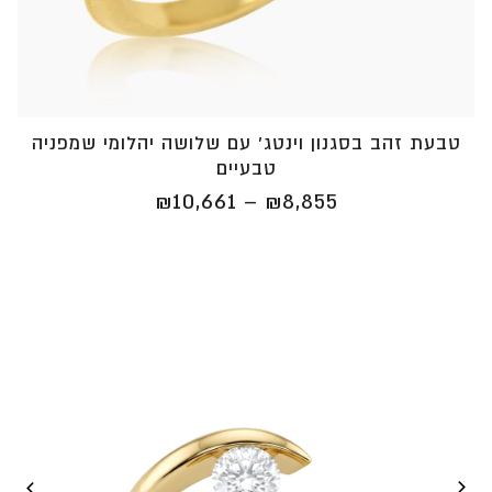
טבעת זהב בסגנון וינטג' עם שלושה יהלומי שמפניה
טבעיים
טווח
₪
10,661
–
₪
8,855
מחירים:
⁦₪8,855⁩
עד
⁦₪10,661⁩