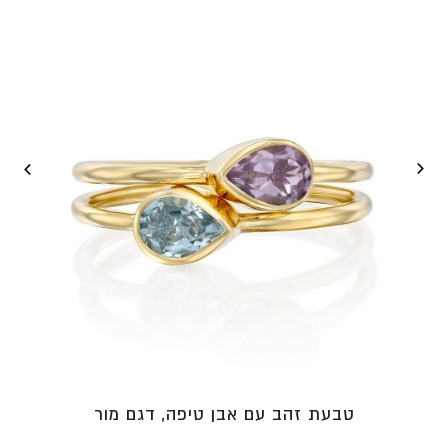
⁦₪4,560⁩
טבעת זהב עם אבן טיפה, דגם מור