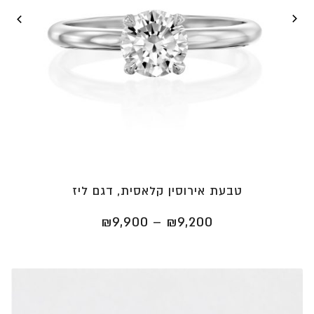
טבעת אירוסין קלאסית, דגם ליז
טווח
₪
9,900
–
₪
9,200
מחירים:
⁦₪9,200⁩
עד
⁦₪9,900⁩