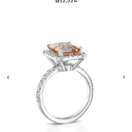
₪
12,524