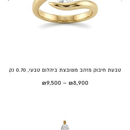
טבעת חיבוק מזהב משובצת ביהלום טבעי, 0.70 נק
טווח
₪
9,500
–
₪
8,900
מחירים:
⁦₪8,900⁩
עד
⁦₪9,500⁩