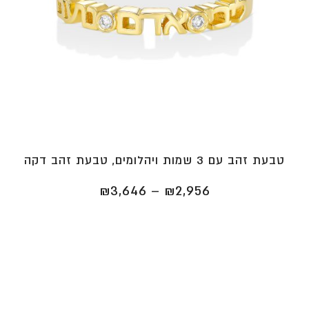
טבעת זהב עם 3 שמות ויהלומים, טבעת זהב דקה
טווח
₪
3,646
–
₪
2,956
מחירים:
⁦₪2,956⁩
עד
⁦₪3,646⁩