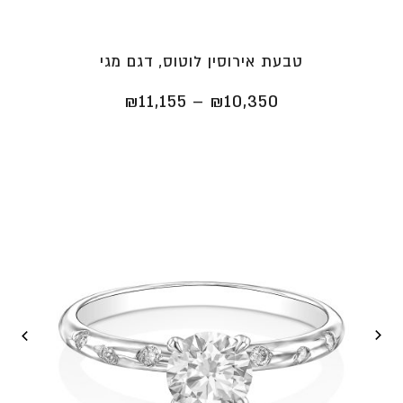
טבעת אירוסין לוטוס, דגם מגי
טווח
₪
11,155
–
₪
10,350
מחירים:
⁦₪10,350⁩
עד
⁦₪11,155⁩