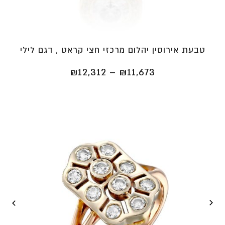
טבעת אירוסין יהלום מרכזי חצי קראט , דגם לילי
טווח
₪
12,312
–
₪
11,673
מחירים:
⁦₪11,673⁩
עד
⁦₪12,312⁩