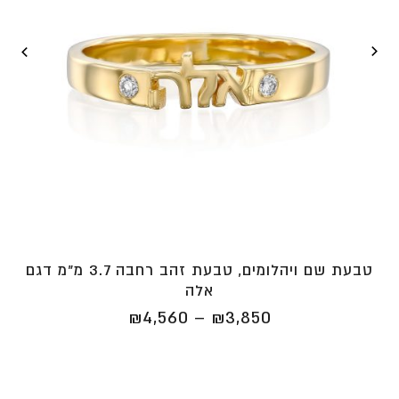
טבעת שם ויהלומים, טבעת זהב רחבה 3.7 מ"מ דגם
אלה
טווח
₪
4,560
–
₪
3,850
מחירים:
⁦₪3,850⁩
עד