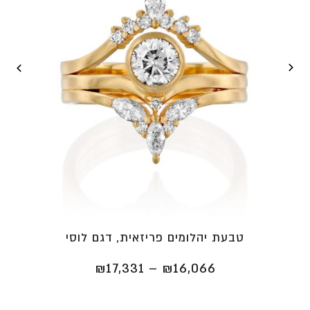
טבעת יהלומים פריזאית, דגם לוסי
טווח
₪
17,331
–
₪
16,066
מחירים:
⁦₪16,066⁩