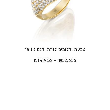
טבעת יהלומים לזרת, דגם ג'ניפר
טווח
₪
14,916
–
₪
12,616
מחירים:
⁦₪12,616⁩
עד
⁦₪14,916⁩