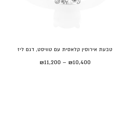
טבעת אירוסין קלאסית עם טוויסט, דגם ליז
טווח
₪
11,200
–
₪
10,400
מחירים:
⁦₪10,400⁩
עד
⁦₪11,200⁩