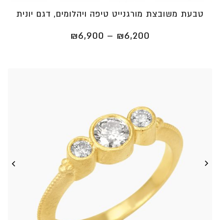
טבעת משובצת מורגנייט טיפה ויהלומים, דגם יונית
טווח
₪
6,900
–
₪
6,200
מחירים:
⁦₪6,200⁩
עד
⁦₪6,900⁩