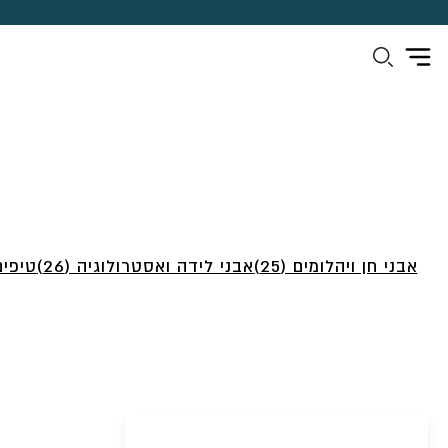
אבני חן ויהלומים (25)
אבני לידה ואסטרולוגיה (26)
טיפים 