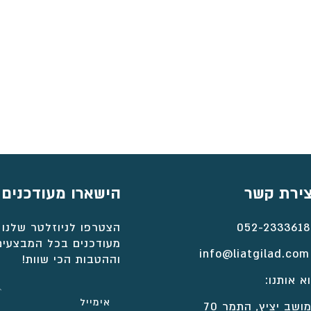
צירת קשר
הישארו מעודכנים
052-2333618
הצטרפו לניוזלטר שלנו 
מעודכנים בכל המבצעים
info@liatgilad.com
וההטבות הכי שוות!
א אותנו:
ושב יציץ, התמר 70