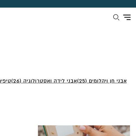
אבני חן ויהלומים (25)
אבני לידה ואסטרולוגיה (26)
טיפים 