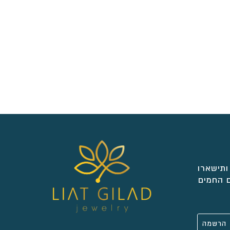
ותישארו
 החמים