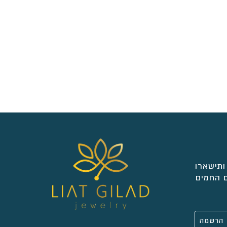
ותישארו
 החמים