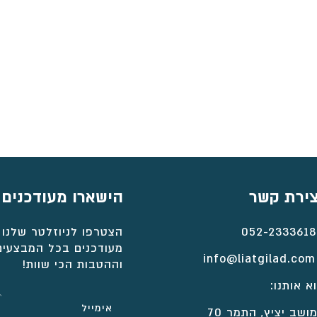
צירת קשר
הישארו מעודכנים
052-2333618
הצטרפו לניוזלטר שלנו 
מעודכנים בכל המבצעים
info@liatgilad.com
וההטבות הכי שוות!
א אותנו:
ושב יציץ, התמר 70