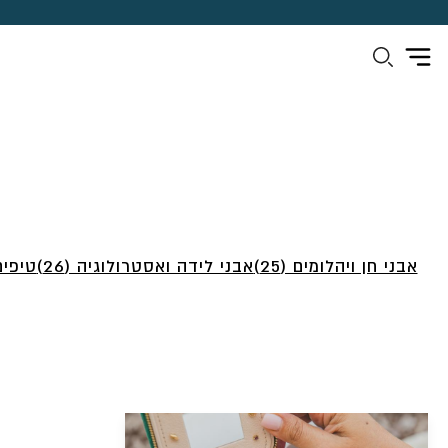
אבני חן ויהלומים (25)
אבני לידה ואסטרולוגיה (26)
טיפים 