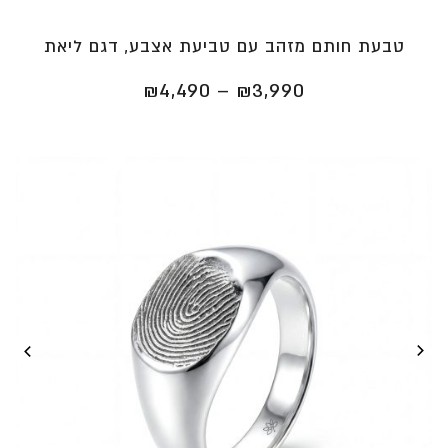
טבעת חותם מזהב עם טביעת אצבע, דגם ליאת
טווח
₪
4,490
–
₪
3,990
מחירים:
⁦₪3,990⁩
עד
⁦₪4,490⁩