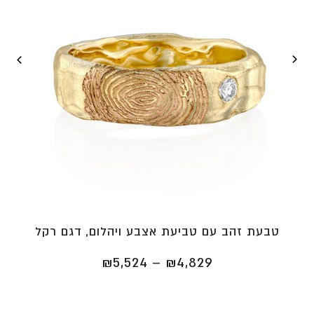
טבעת זהב עם טביעת אצבע ויהלום, דגם רקל
טווח
₪
5,524
–
₪
4,829
מחירים:
⁦₪4,829⁩