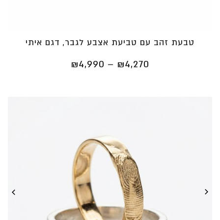
טבעת זהב עם טביעת אצבע לגבר, דגם איתי
טווח
₪
4,990
–
₪
4,270
מחירים:
⁦₪4,270⁩
עד
⁦₪4,990⁩