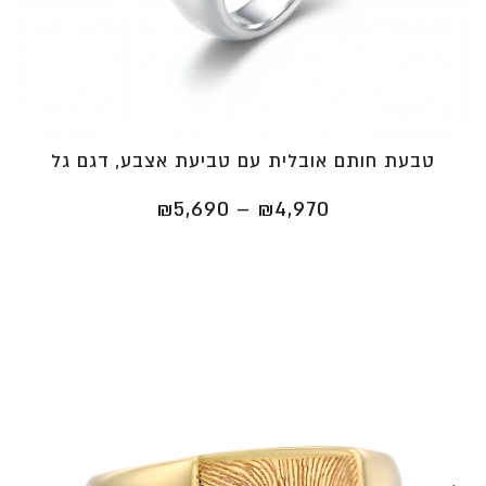
טבעת חותם אובלית עם טביעת אצבע, דגם גל
טווח
₪
5,690
–
₪
4,970
מחירים:
⁦₪4,970⁩
עד
⁦₪5,690⁩