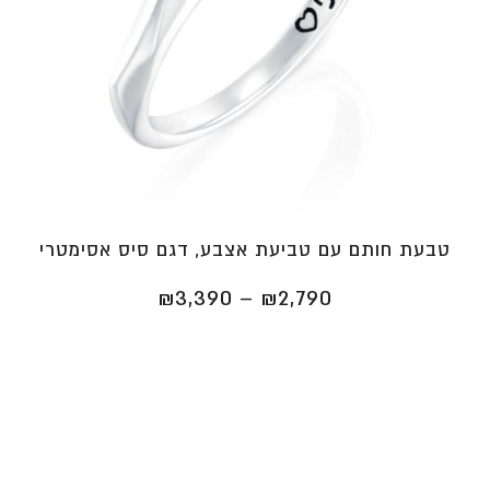
טבעת חותם עם טביעת אצבע, דגם סיס אסימטרי
טווח
₪
3,390
–
₪
2,790
מחירים:
⁦₪2,790⁩
עד
⁦₪3,390⁩