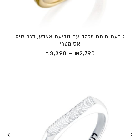
טבעת חותם מזהב עם טביעת אצבע, דגם סיס
אסימטרי
טווח
₪
3,390
–
₪
2,790
מחירים:
⁦₪2,790⁩
עד
⁦₪3,390⁩