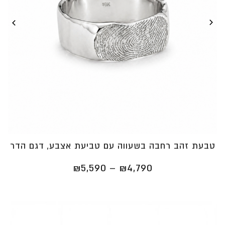
טבעת זהב רחבה בשעווה עם טביעת אצבע, דגם הדר
טווח
₪
5,590
–
₪
4,790
מחירים:
⁦₪4,790⁩
עד
⁦₪5,590⁩