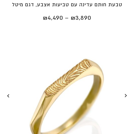
טבעת חותם עדינה עם טביעות אצבע, דגם מיטל
טווח
₪
4,490
–
₪
3,890
מחירים:
⁦₪3,890⁩
עד
⁦₪4,490⁩