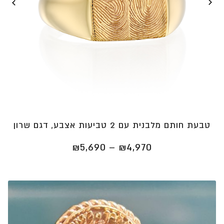
טבעת חותם מלבנית עם 2 טביעות אצבע, דגם שרון
טווח
₪
5,690
–
₪
4,970
מחירים:
⁦₪4,970⁩
עד
⁦₪5,690⁩