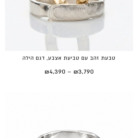
טבעת זהב עם טביעת אצבע, דגם הילה
טווח
₪
4,390
–
₪
3,790
מחירים:
⁦₪3,790⁩
עד
⁦₪4,390⁩