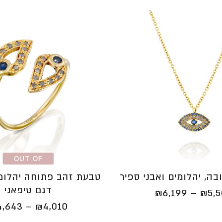
OUT OF
STOCK
ובה, יהלומים ואבני ספיר
טבעת זהב פתוחה יהלומי
דגם טיפאני
טווח
₪
6,199
–
₪
5,
מחירים:
4,643
–
₪
4,010
⁦₪5,509⁩