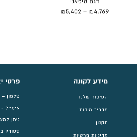
דגם טיפאני
טווח
₪
5,402
–
₪
4,769
מחירים:
⁦₪4,769⁩
עד
⁦₪5,402⁩
מידע לקונה
פרטי י
טלפון –
הסיפור שלנו
אימייל -
מדריך מידות
ניתן למצו
תקנון
סטודיו במ
מדיניות פרטיות