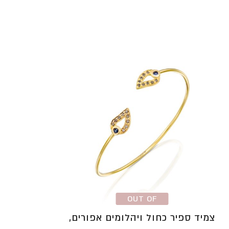
עד
⁦₪7,552⁩
OUT OF
STOCK
צמיד ספיר כחול ויהלומים אפורים,