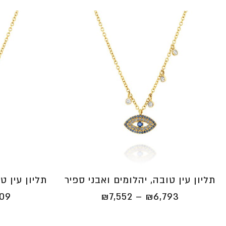
תליון עין טובה, יהלומים ואבני ספיר
תליון עין ט
טווח
509
₪
7,552
–
₪
6,793
מחירים:
⁦₪6,793⁩