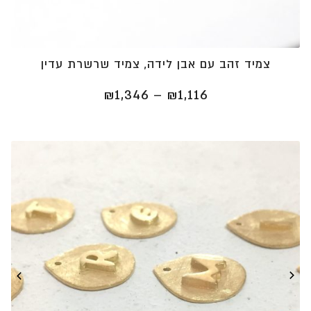
צמיד זהב עם אבן לידה, צמיד שרשרת עדין
טווח
₪
1,346
–
₪
1,116
מחירים:
⁦₪1,116⁩
עד
⁦₪1,346⁩