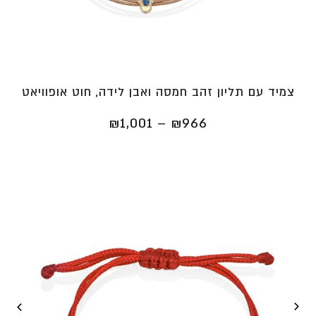
צמיד עם תליון זהב חמסה ואבן לידה, חוט אופוויאט
טווח
₪
1,001
–
₪
966
מחירים:
⁦₪966⁩
עד
⁦₪1,001⁩