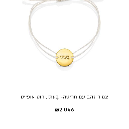
צמיד זהב עם חריטה- בְּעִתּוֹ, חוט אופייט
₪
2,046