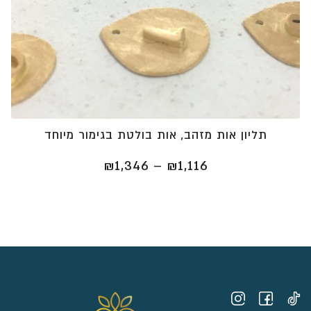
תליון אות מזהב, אות בולטת בגימור מיוחד
טווח
₪
1,346
–
₪
1,116
מחירים:
⁦₪1,116⁩
עד
⁦₪1,346⁩