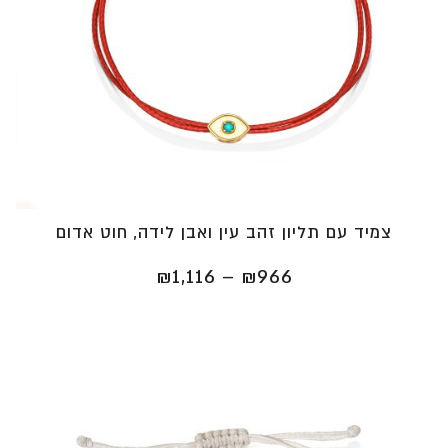
צמיד עם תליון זהב עין ואבן לידה, חוט אדום
טווח
₪
1,116
–
₪
966
מחירים:
⁦₪966⁩
עד
⁦₪1,116⁩