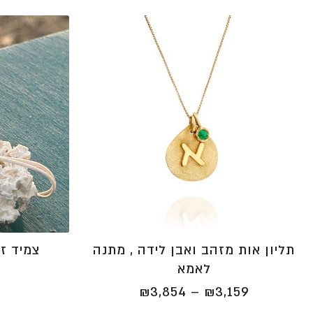
⁦₪4,560⁩
תליון אות מזהב ואבן לידה , מתנה
צמיד ז
לאמא
טווח
₪
3,854
–
₪
3,159
מחירים: