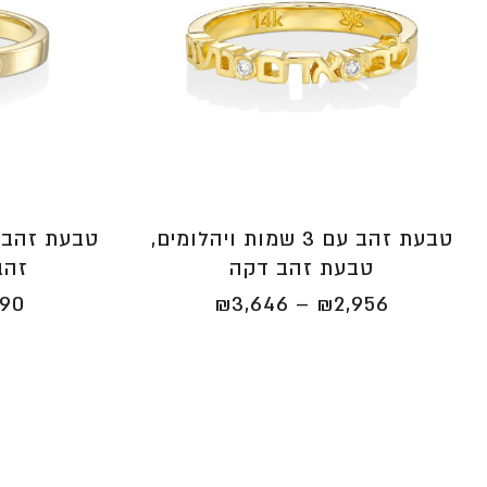
טבעת זהב עם 3 שמות ויהלומים,
טבעת זהב 
טבעת זהב דקה
זהב
טווח
590
₪
3,646
–
₪
2,956
מחירים:
⁦₪2,956⁩
עד
⁦₪3,646⁩