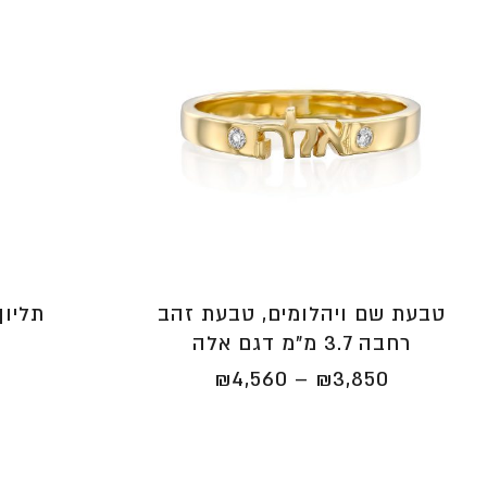
טבעת שם ויהלומים, טבעת זהב
תליון
רחבה 3.7 מ"מ דגם אלה
טווח
₪
4,560
–
₪
3,850
מחירים:
⁦₪3,850⁩
עד