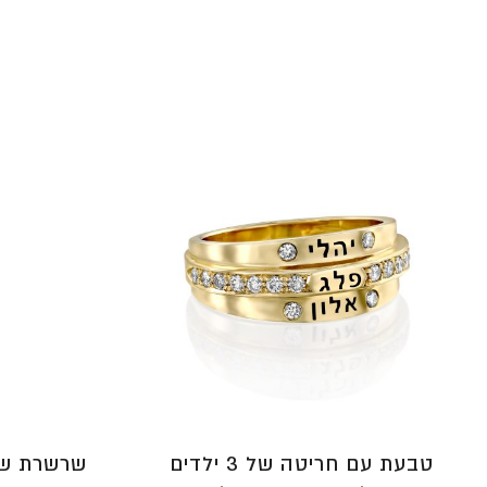
⁦₪3,159⁩
עד
⁦₪3,854⁩
טבעת עם חריטה של 3 ילדים
שרשרת שו