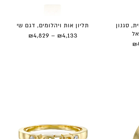
ת, סגנון
תליון אות ויהלומים, דגם שי
אל
טווח
₪
4,829
–
₪
4,133
טווח
מחירים:
₪
מחירים:
⁦₪4,133⁩
⁦₪3,970⁩
עד
עד
⁦₪4,829⁩
⁦₪4,770⁩