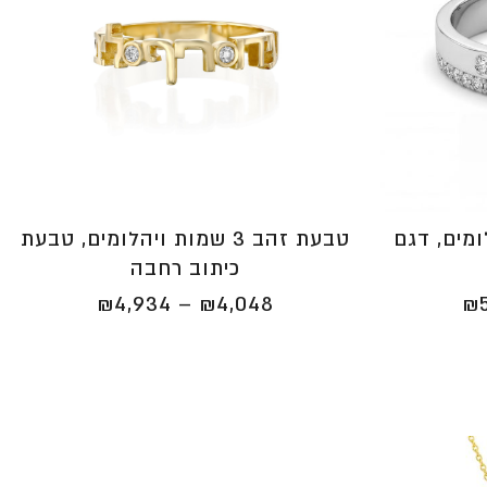
מים, דגם
טבעת זהב 3 שמות ויהלומים, טבעת
כיתוב רחבה
טווח
טווח
₪
4,934
–
₪
4,048
₪
מחירים:
מחירים:
⁦₪4,048⁩
⁦₪4,990⁩
עד
עד
⁦₪4,934⁩
⁦₪5,790⁩