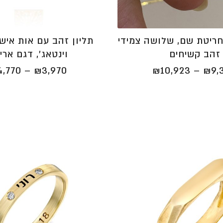
חריטת שם, שלושה צמידי
תליון זהב עם אות אישי
זהב קשיחים
וינטאג', דגם ארי
טווח
4,770
–
₪
3,970
₪
10,923
–
₪
9,
מחירים:
⁦₪9,393⁩
עד
⁦₪10,923⁩