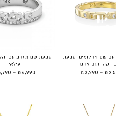
עם שם ויהלומים, טבעת
טבעת שם מזהב עם יהלו
 דקה, דגם אדם
עילאי
טווח
5,790
–
₪
4,990
₪
3,290
–
₪
2,
מחירים:
⁦₪2,590⁩
עד
⁦₪3,290⁩