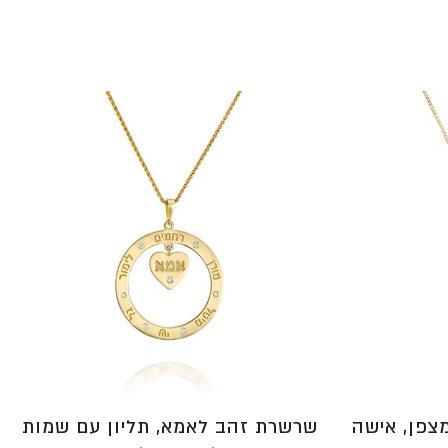
עד
⁦₪4,550⁩
שרשרת זהב לאמא, תליון עם שמות
מצפן, אישה