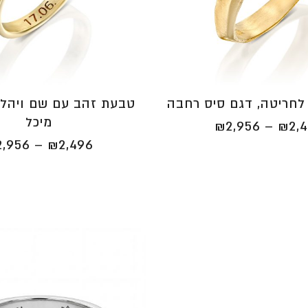
לחריטה, דגם סיס רחבה
טבעת זהב עם שם ויהלו
מיכל
טווח
₪
2,956
–
₪
2,
מחירים:
2,956
–
₪
2,496
⁦₪2,496⁩
עד
⁦₪2,956⁩