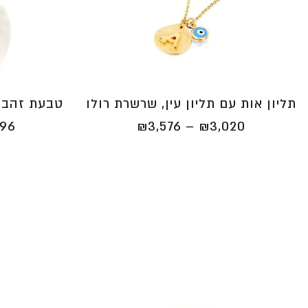
תליון אות עם תליון עין, שרשרת רולו
טבעת זהב 
טווח
496
₪
3,576
–
₪
3,020
מחירים:
⁦₪3,020⁩
עד
⁦₪3,576⁩