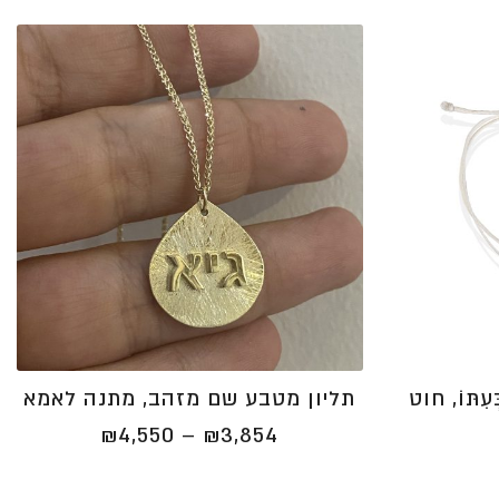
⁦₪3,437⁩
תּוֹ, חוט
תליון מטבע שם מזהב, מתנה לאמא
טווח
₪
4,550
–
₪
3,854
מחירים:
⁦₪3,854⁩