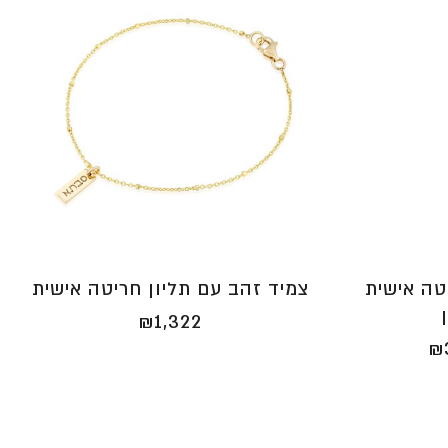
צמיד זהב עם תליון חריטה אישית
טה אישית
₪
1,322
טווח
₪
מחירים:
⁦₪2,741⁩
עד