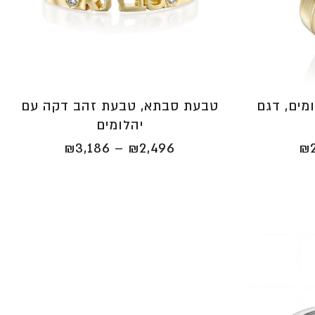
מים, דגם
טבעת סבתא, טבעת זהב דקה עם
יהלומים
טווח
טווח
₪
3,186
–
₪
2,496
₪
מחירים:
מחירים:
⁦₪2,496⁩
⁦₪2,496⁩
עד
עד
⁦₪3,186⁩
⁦₪2,956⁩