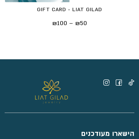
GIFT CARD - LIAT GILAD
טווח
₪
100
–
₪
50
מחירים:
⁦₪50⁩
עד
⁦₪100⁩
הישארו מעודכנים