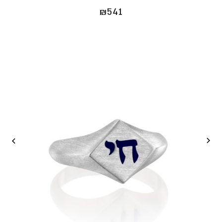
₪
541