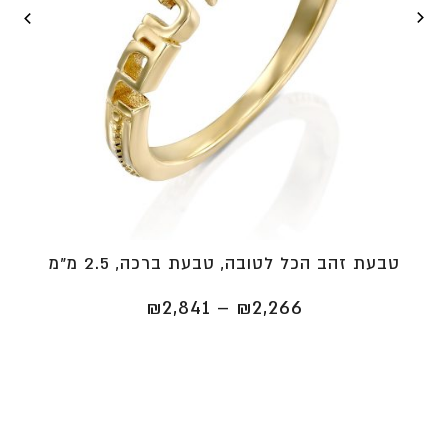
טבעת זהב הכל לטובה, טבעת ברכה, 2.5 מ"מ
טווח
₪
2,841
–
₪
2,266
מחירים:
⁦₪2,266⁩
עד
⁦₪2,841⁩