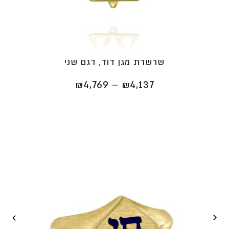
שרשרת מגן דוד, דגם שני
טווח
₪
4,769
–
₪
4,137
מחירים:
⁦₪4,137⁩
עד
⁦₪4,769⁩