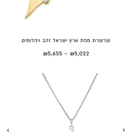
שרשרת מפת ארץ ישראל זהב ויהלומים
טווח
₪
5,655
–
₪
5,022
מחירים:
⁦₪5,022⁩
עד
⁦₪5,655⁩