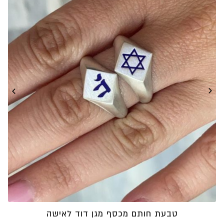
עד
⁦₪5,256⁩
טבעת חותם מכסף מגן דוד לאישה