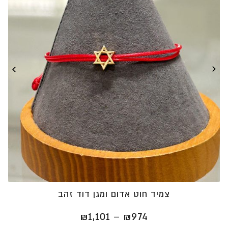
צמיד חוט אדום ומגן דוד זהב
טווח
₪
1,101
–
₪
974