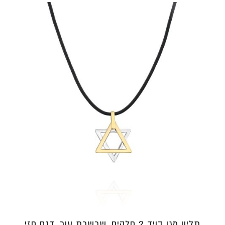
תליון מגן דויד 2 חלקים, שרשרת עור, דגם חזי