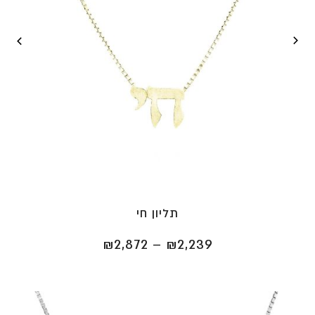
תליון חי
טווח
₪
2,872
–
₪
2,239
מחירים:
⁦₪2,239⁩
עד