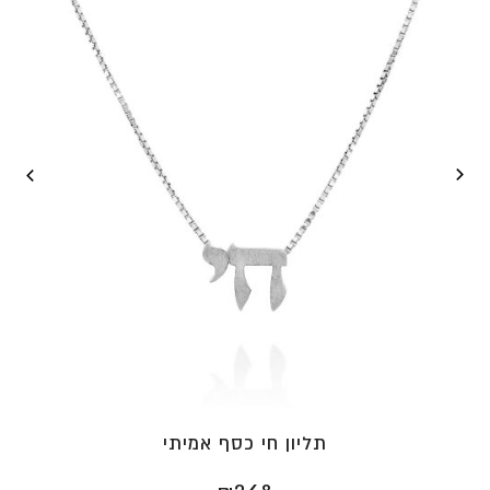
⁦₪2,872⁩
תליון חי כסף אמיתי