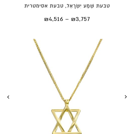
טבעת שְׁמַע יִשְׂרָאֵל, טבעת אסימטרית
טווח
₪
4,516
–
₪
3,757
מחירים:
⁦₪3,757⁩
עד
⁦₪4,516⁩