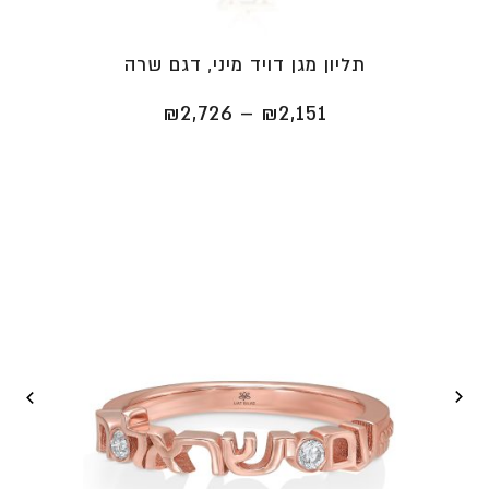
תליון מגן דויד מיני, דגם שרה
טווח
₪
2,726
–
₪
2,151
מחירים:
⁦₪2,151⁩
עד
⁦₪2,726⁩