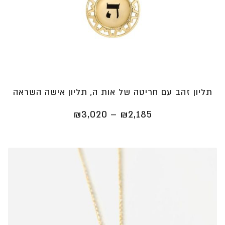
תליון זהב עם חריטה של אות ה, תליון אישה השראה
טווח
₪
3,020
–
₪
2,185
מחירים:
⁦₪2,185⁩
עד
⁦₪3,020⁩