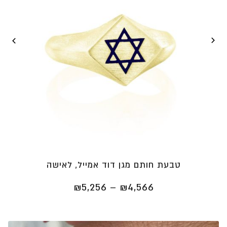
טבעת חותם מגן דוד אמייל, לאישה
טווח
₪
5,256
–
₪
4,566
מחירים:
⁦₪4,566⁩