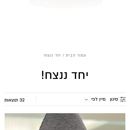
עמוד הבית
/ יחד ננצח!
יחד ננצח!
מיין לפי
סינון
32 תוצאות