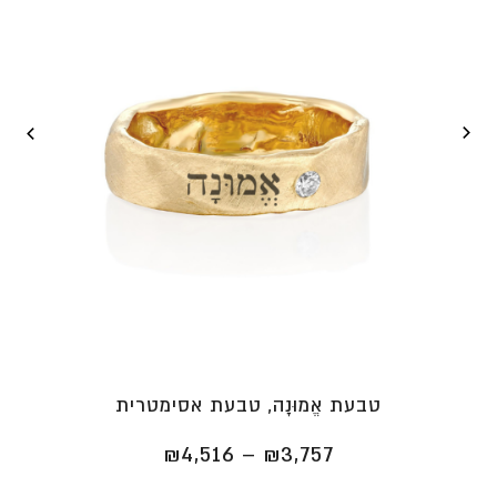
טבעת אֱמוּנָה, טבעת אסימטרית
טווח
₪
4,516
–
₪
3,757
מחירים: