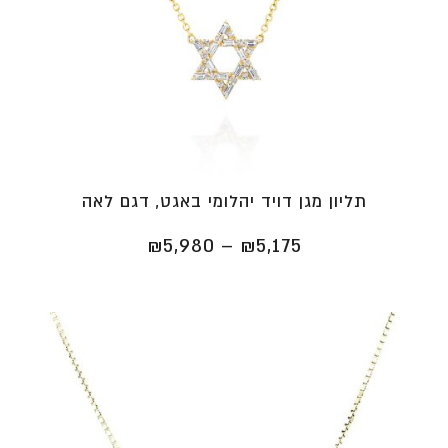
תליון מגן דויד יהלומי באגט, דגם לאה
טווח
₪
5,980
–
₪
5,175
מחירים:
⁦₪5,175⁩
עד
⁦₪5,980⁩