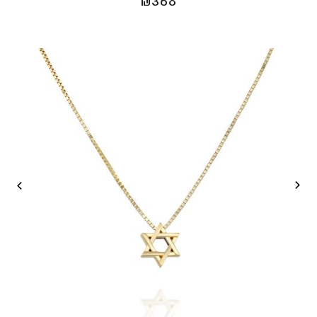
₪
368