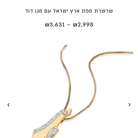
שרשרת מפת ארץ ישראל עם מגן דוד
טווח
₪
3,631
–
₪
2,998
מחירים:
⁦₪2,998⁩
עד
⁦₪3,631⁩