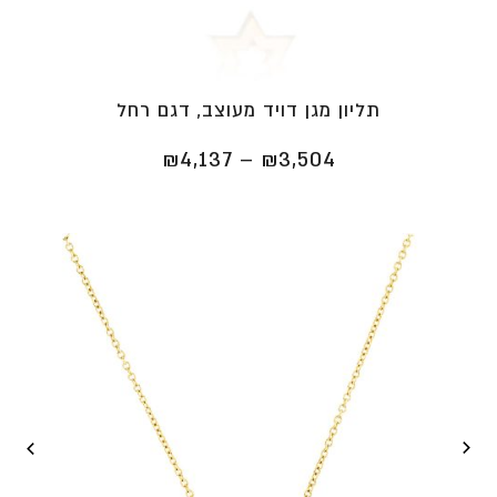
תליון מגן דויד מעוצב, דגם רחל
טווח
₪
4,137
–
₪
3,504
מחירים:
⁦₪3,504⁩
עד
⁦₪4,137⁩