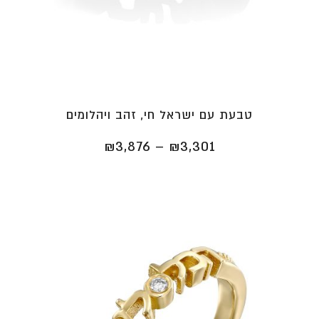
טבעת עם ישראל חי, זהב ויהלומים
טווח
₪
3,876
–
₪
3,301
מחירים:
⁦₪3,301⁩
עד
⁦₪3,876⁩