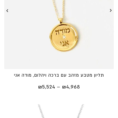
תליון מטבע מזהב עם ברכה ויהלום, מודה אני
טווח
₪
5,524
–
₪
4,968
מחירים:
⁦₪4,968⁩
עד
⁦₪5,524⁩