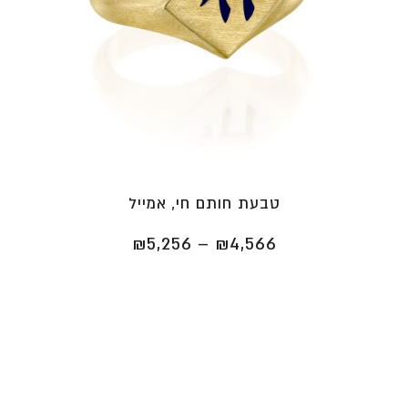
טבעת חותם חי, אמייל
טווח
₪
5,256
–
₪
4,566
מחירים:
⁦₪4,566⁩
עד
⁦₪5,256⁩