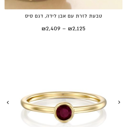
טבעת לזרת עם אבן לידה, דגם סיס
טווח
₪
2,409
–
₪
2,125
מחירים:
⁦₪2,125⁩
עד
⁦₪2,409⁩