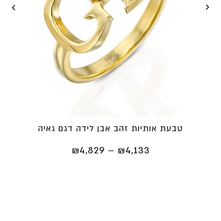
טבעת אותיות זהב אבן לידה דגם גאיה
טווח
₪
4,829
–
₪
4,133
מחירים:
⁦₪4,133⁩
עד
⁦₪4,829⁩