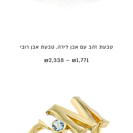
טבעת זהב עם אבן לידה, טבעת אבן רובי
טווח
₪
2,338
–
₪
1,771
מחירים:
⁦₪1,771⁩
עד
⁦₪2,338⁩