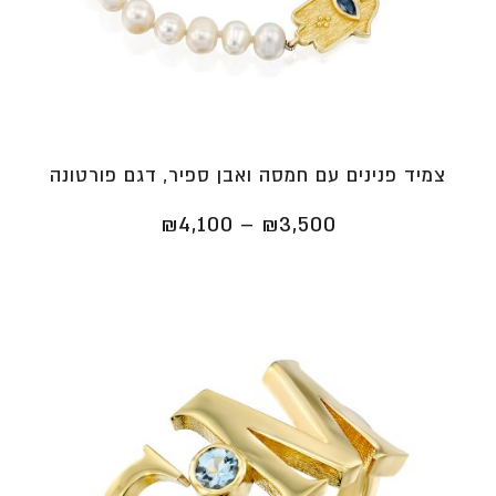
צמיד פנינים עם חמסה ואבן ספיר, דגם פורטונה
טווח
₪
4,100
–
₪
3,500
מחירים:
⁦₪3,500⁩
עד
⁦₪4,100⁩