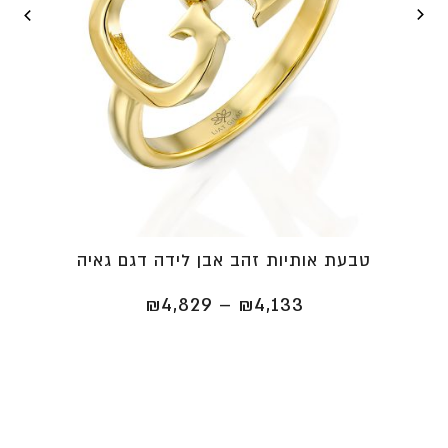
טבעת אותיות זהב אבן לידה דגם גאיה
טווח
₪
4,829
–
₪
4,133
מחירים:
⁦₪4,133⁩
עד
⁦₪4,829⁩