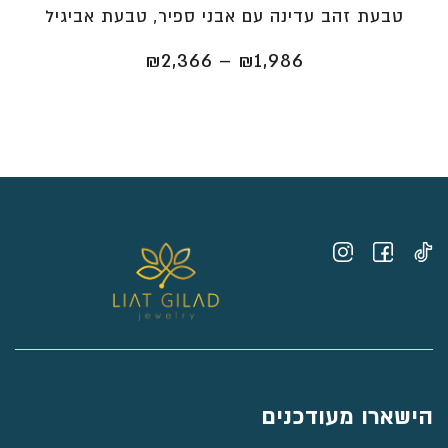
טבעת זהב עדינה עם אבני ספיר, טבעת אביגיל
טווח
₪
2,366
–
₪
1,986
מחירים:
⁦₪1,986⁩
עד
⁦₪2,366⁩
הישארו מעודכנים