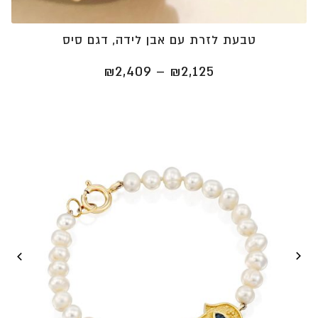
טבעת לזרת עם אבן לידה, דגם סיס
טווח
₪
2,409
–
₪
2,125
מחירים:
⁦₪2,125⁩
עד
⁦₪2,409⁩