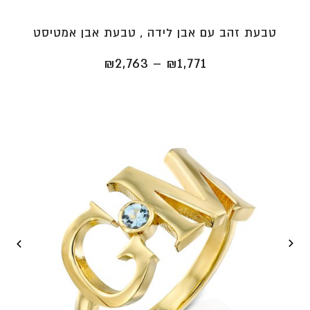
טבעת זהב עם אבן לידה , טבעת אבן אמטיסט
טווח
₪
2,763
–
₪
1,771
מחירים:
⁦₪1,771⁩
עד
⁦₪2,763⁩