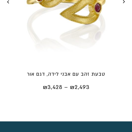
טבעת זהב עם אבני לידה, דגם אור
טווח
₪
3,428
–
₪
2,493
מחירים:
⁦₪2,493⁩
עד
⁦₪3,428⁩