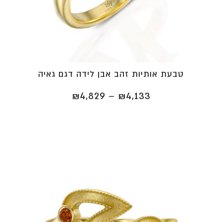
טבעת אותיות זהב אבן לידה דגם גאיה
טווח
₪
4,829
–
₪
4,133
מחירים:
⁦₪4,133⁩
עד
⁦₪4,829⁩