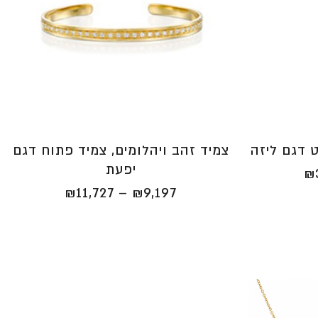
ט דגם ליזה
צמיד זהב ויהלומים, צמיד פתוח דגם
יפעת
טווח
₪
מחירים:
טווח
₪
11,727
–
₪
9,197
⁦₪3,125⁩
מחירים:
עד
⁦₪9,197⁩
⁦₪3,757⁩
עד
⁦₪11,727⁩