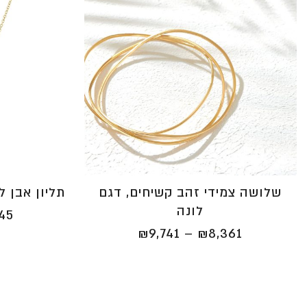
תליון אבן ל
שלושה צמידי זהב קשיחים, דגם
לונה
745
טווח
₪
9,741
–
₪
8,361
מחירים:
⁦₪8,361⁩
עד