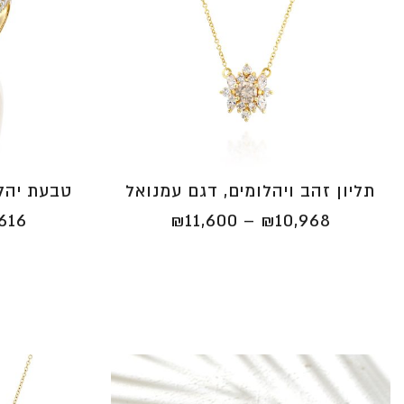
תליון זהב ויהלומים, דגם עמנואל
טבעת יהלו
טווח
,616
₪
11,600
–
₪
10,968
מחירים:
⁦₪10,968⁩
עד
⁦₪11,600⁩