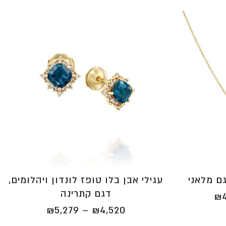
גם מלאני
עגילי אבן בלו טופז לונדון ויהלומים,
דגם קתרינה
טווח
₪
מחירים:
טווח
₪
5,279
–
₪
4,520
⁦₪3,790⁩
מחירים: