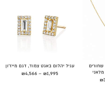
שחורים
עגיל יהלום באגט צמוד, דגם מייז'ון
מלאני
טווח
₪
4,566
–
₪
1,995
טווח
מחירים:
₪
מחירים:
⁦₪1,995⁩
⁦₪3,105⁩
עד
עד
⁦₪4,566⁩