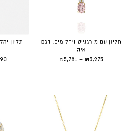
תליון עם מורגנייט ויהלומים, דגם
תליון יהל
איה
טווח
₪
5,781
–
₪
5,275
990
מחירים:
⁦₪5,275⁩
עד
⁦₪5,781⁩