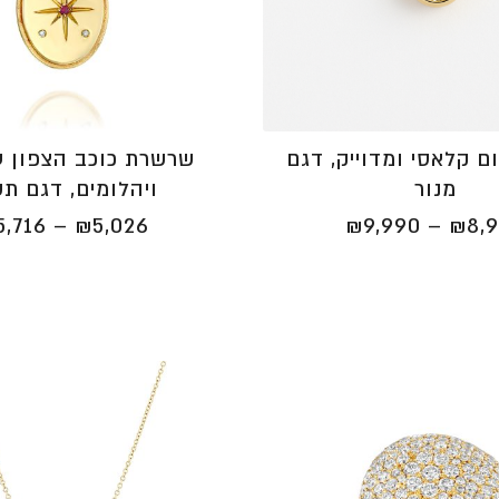
ום קלאסי ומדוייק, דגם
שרשרת כוכב הצפון ע
מנור
ויהלומים, דגם תש
טווח
5,716
–
₪
5,026
₪
9,990
–
₪
8,
מחירים:
⁦₪8,990⁩
עד
⁦₪9,990⁩