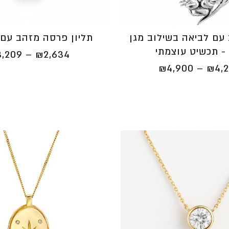
 עם לביאה בשילוב מגן
תליון פרסה מזהב עם 
- תכשיט עוצמתי
3,209
–
₪
2,634
טווח
₪
4,900
–
₪
4,
מחירים:
⁦₪4,200⁩
עד
⁦₪4,900⁩