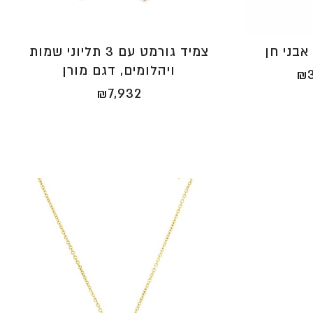
אבני חן
צמיד גורמט עם 3 תליוני שמות
ויהלומים, דגם מורן
טווח
₪
מחירים:
₪
7,932
⁦₪2,634⁩
עד
⁦₪3,209⁩