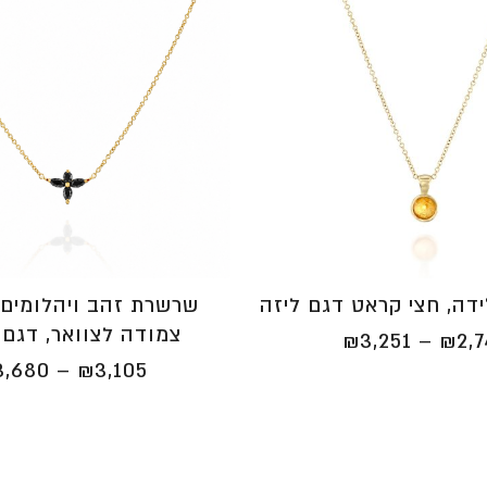
ידה, חצי קראט דגם ליזה
שרשרת זהב ויהלומים 
צמודה לצוואר, דגם 
טווח
₪
3,251
–
₪
2,
מחירים:
3,680
–
₪
3,105
⁦₪2,745⁩
עד
⁦₪3,251⁩