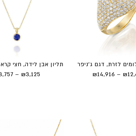
מים לזרת, דגם ג'ניפר
תליון אבן לידה, חצי קרא
טווח
3,757
–
₪
3,125
₪
14,916
–
₪
12
מחירים:
⁦₪12,616⁩
עד
⁦₪14,916⁩