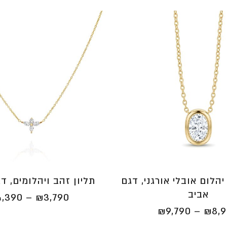
לום אובלי אורגני, דגם
תליון זהב ויהלומים, ד
אביב
4,390
–
₪
3,790
טווח
₪
9,790
–
₪
8,
מחירים: