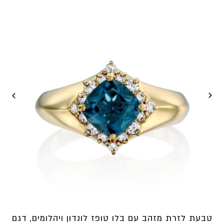
עד
⁦₪5,371⁩
טבעת לזרת מזהב עם בלו טופז לונדון ויהלומים, דגם