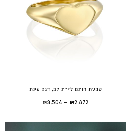
טבעת חותם לזרת לב, דגם עינת
טווח
₪
3,504
–
₪
2,872
מחירים:
⁦₪2,872⁩
עד