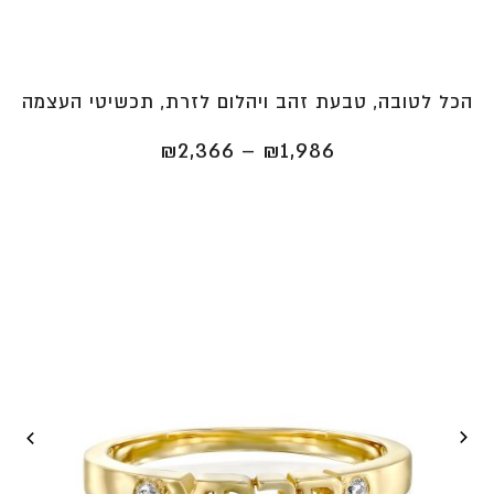
הכל לטובה, טבעת זהב ויהלום לזרת, תכשיטי העצמה
טווח
₪
2,366
–
₪
1,986
מחירים:
⁦₪1,986⁩
עד
⁦₪2,366⁩