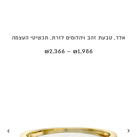
אלד, טבעת זהב ויהלומים לזרת, תכשיטי העצמה
טווח
₪
2,366
–
₪
1,986
מחירים:
⁦₪1,986⁩
עד
⁦₪2,366⁩