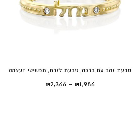
טבעת זהב עם ברכה, טבעת לזרת, תכשיטי העצמה
טווח
₪
2,366
–
₪
1,986
מחירים:
⁦₪1,986⁩
עד
⁦₪2,366⁩