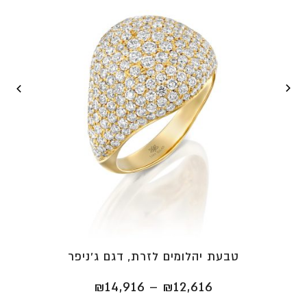
טבעת יהלומים לזרת, דגם ג'ניפר
טווח
₪
14,916
–
₪
12,616
מחירים: