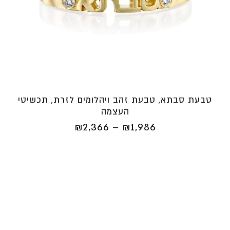
טבעת סבתא, טבעת זהב ויהלומים לזרת, תכשיטי
העצמה
טווח
₪
2,366
–
₪
1,986
מחירים:
⁦₪1,986⁩
עד
⁦₪2,366⁩