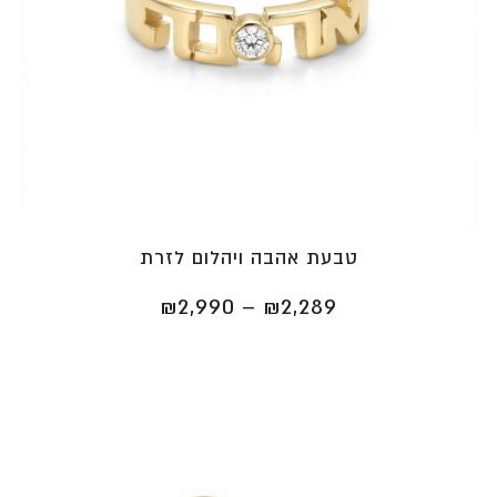
טבעת אהבה ויהלום לזרת
טווח
₪
2,990
–
₪
2,289
מחירים:
⁦₪2,289⁩
עד
⁦₪2,990⁩