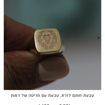
⁦₪3,504⁩
טבעת חותם לזרת, טבעת עם חריטה של דמות