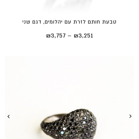
טבעת חותם לזרת עם יהלומים, דגם שני
טווח
₪
3,757
–
₪
3,251
מחירים:
⁦₪3,251⁩
עד
⁦₪3,757⁩