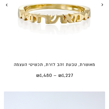
מאושרת, טבעת זהב לזרת, תכשיטי העצמה
טווח
₪
1,480
–
₪
1,227
מחירים:
⁦₪1,227⁩
עד
⁦₪1,480⁩