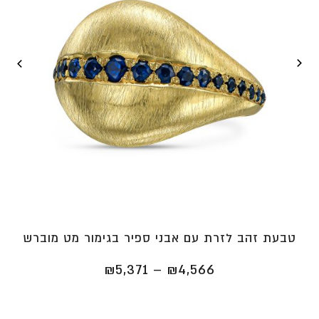
טבעת זהב לזרת עם אבני ספיר בגימור מט מוברש
טווח
₪
5,371
–
₪
4,566
מחירים:
⁦₪4,566⁩