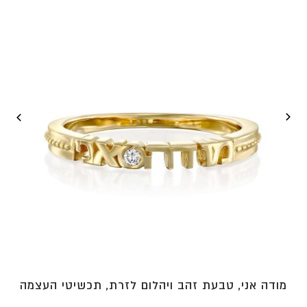
⁦₪2,381⁩
מודה אני, טבעת זהב ויהלום לזרת, תכשיטי העצמה