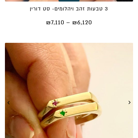
3 טבעות זהב ויהלומים- סט דורין
טווח
₪
7,110
–
₪
6,120
מחירים:
⁦₪6,120⁩
עד
⁦₪7,110⁩