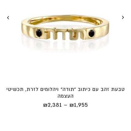
טבעת זהב עם כיתוב ״תודה״ ויהלומים לזרת, תכשיטי
העצמה
טווח
₪
2,381
–
₪
1,955
מחירים:
⁦₪1,955⁩
עד