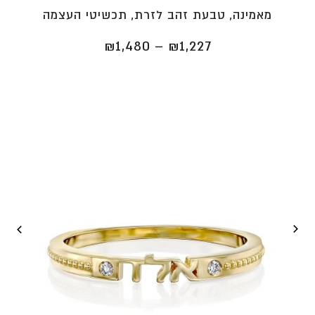
מאמינה, טבעת זהב לזרת, תכשיטי העצמה
טווח
₪
1,480
–
₪
1,227
מחירים:
⁦₪1,227⁩
עד
⁦₪1,480⁩