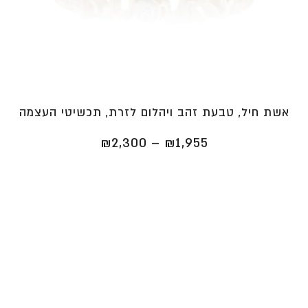
אשת חיל, טבעת זהב ויהלום לזרת, תכשיטי העצמה
טווח
₪
2,300
–
₪
1,955
מחירים:
⁦₪1,955⁩
עד
⁦₪2,300⁩