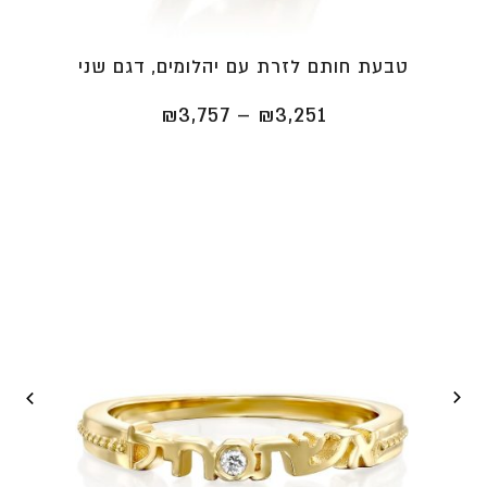
טבעת חותם לזרת עם יהלומים, דגם שני
טווח
₪
3,757
–
₪
3,251
מחירים:
⁦₪3,251⁩
עד
⁦₪3,757⁩