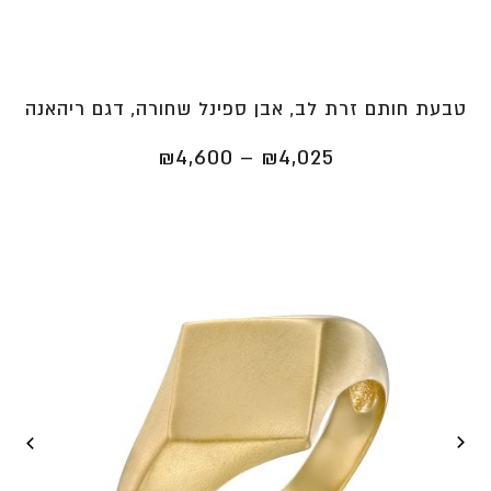
טבעת חותם זרת לב, אבן ספינל שחורה, דגם ריהאנה
טווח
₪
4,600
–
₪
4,025
מחירים:
⁦₪4,025⁩
עד
⁦₪4,600⁩