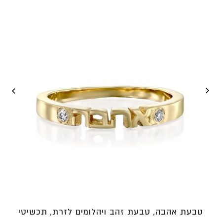
עד
⁦₪2,366⁩
טבעת אהבה, טבעת זהב ויהלומים לזרת, תכשיטי