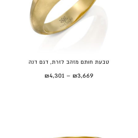
טבעת חותם מזהב לזרת, דגם דנה
טווח
₪
4,301
–
₪
3,669
מחירים:
⁦₪3,669⁩
עד
⁦₪4,301⁩