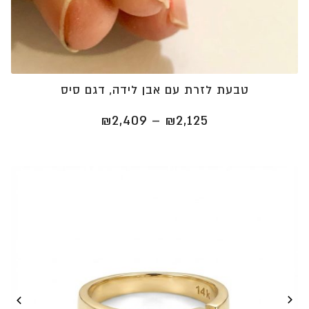
טבעת לזרת עם אבן לידה, דגם סיס
טווח
₪
2,409
–
₪
2,125
מחירים:
⁦₪2,125⁩
עד
⁦₪2,409⁩