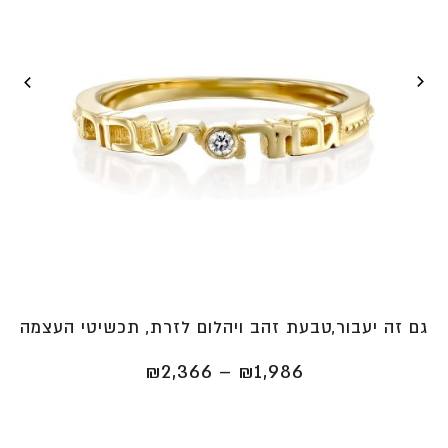
גם זה יעבור,טבעת זהב ויהלום לזרת, תכשיטי העצמה
טווח
₪
2,366
–
₪
1,986
מחירים:
⁦₪1,986⁩