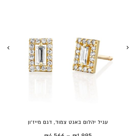
⁦₪3,761⁩
עגיל יהלום באגט צמוד, דגם מייז'ון
טווח
₪
4,566
–
₪
1,995