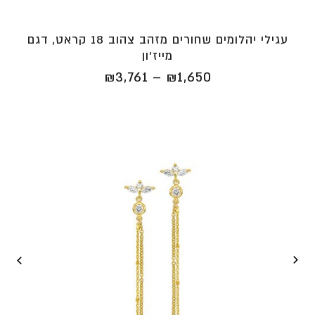
עגילי יהלומים שחורים מזהב צהוב 18 קראט, דגם
מייז'ון
טווח
₪
3,761
–
₪
1,650
מחירים:
⁦₪1,650⁩
עד
⁦₪3,761⁩