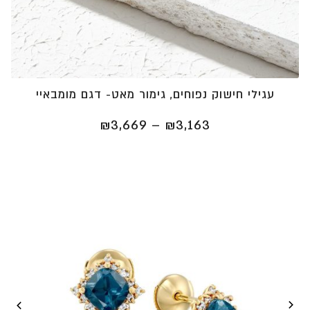
עגילי חישוק נפוחים, גימור מאט- דגם מומבאיי
טווח
₪
3,669
–
₪
3,163
מחירים:
⁦₪3,163⁩
עד
⁦₪3,669⁩