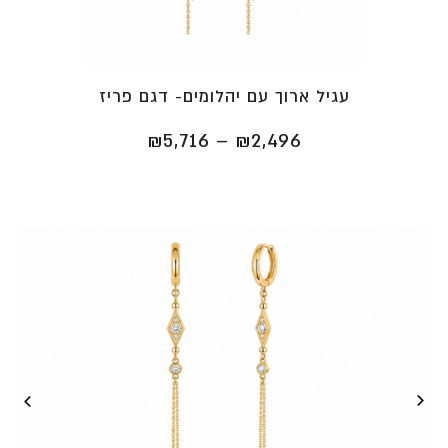
עגיל ארוך עם יהלומים- דגם פריז
טווח
₪
5,716
–
₪
2,496
מחירים:
⁦₪2,496⁩
עד
⁦₪5,716⁩