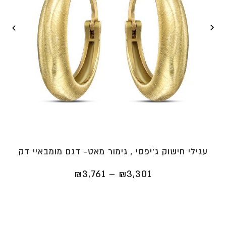
עגילי חישוק ג'יפסי , גימור מאט- דגם מומבאיי דק
טווח
₪
3,761
–
₪
3,301
מחירים:
⁦₪3,301⁩
עד