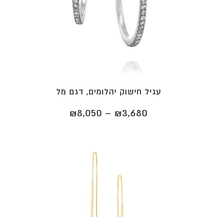
עגיל חישוק יהלומים, דגם מל
טווח
₪
8,050
–
₪
3,680
מחירים:
⁦₪3,680⁩
עד
⁦₪8,050⁩