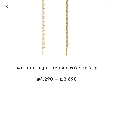
עגיל תלוי לנשים עם אבני חן, דגם ז'ה טאם
טווח
₪
4,290
–
₪
3,890
מחירים:
⁦₪3,890⁩
עד
⁦₪4,290⁩