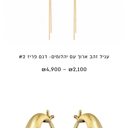
עגיל זהב ארוך עם יהלומים- דגם פריז #2
טווח
₪
4,900
–
₪
2,100
מחירים:
⁦₪2,100⁩
עד
⁦₪4,900⁩