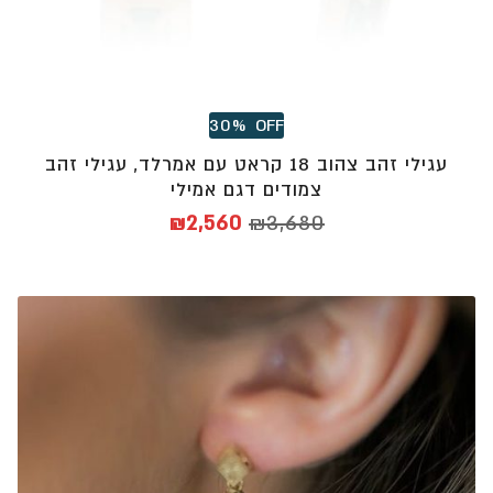
30%
OFF
עגילי זהב צהוב 18 קראט עם אמרלד, עגילי זהב
צמודים דגם אמילי
המחיר
המחיר
₪
2,560
₪
3,680
המקורי
הנוכחי
היה:
הוא:
₪2,560.
₪3,680.