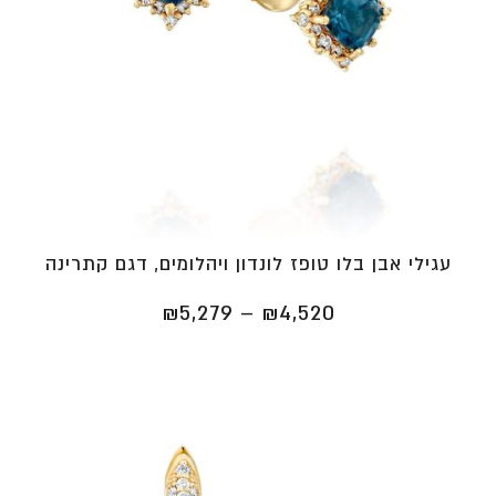
עגילי אבן בלו טופז לונדון ויהלומים, דגם קתרינה
טווח
₪
5,279
–
₪
4,520
מחירים:
⁦₪4,520⁩
עד
⁦₪5,279⁩