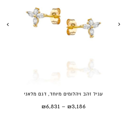
עגיל זהב ויהלומים מיוחד, דגם מלאני
טווח
₪
6,831
–
₪
3,186
מחירים:
⁦₪3,186⁩