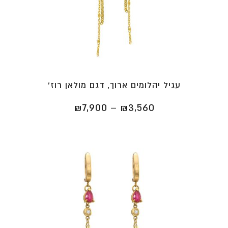
עגיל יהלומים ארוך, דגם מולאן רוז'
טווח
₪
7,900
–
₪
3,560
מחירים:
⁦₪3,560⁩
עד
⁦₪7,900⁩