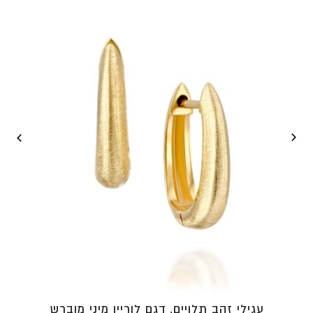
עד
⁦₪5,371⁩
עגילי זהב תלויים, דגם לוריין מיני מוברש