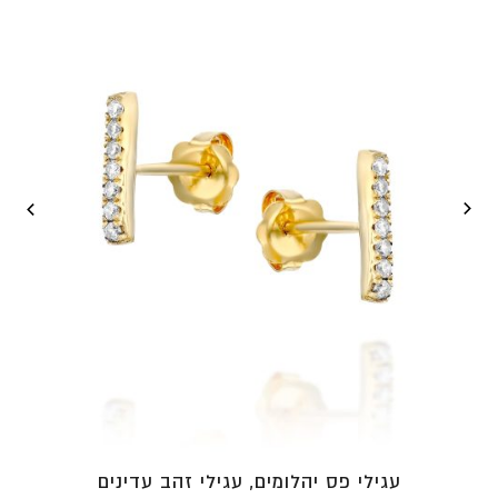
עד
⁦₪6,831⁩
עגילי פס יהלומים, עגילי זהב עדינים