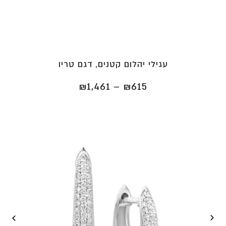
עגילי יהלום קטנים, דגם טריו
טווח
₪
1,461
–
₪
615
מחירים:
⁦₪615⁩
עד
⁦₪1,461⁩