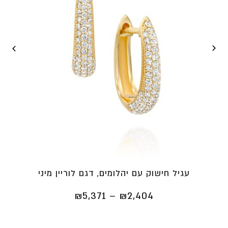
עגיל חישוק עם יהלומים, דגם לוריין מיני
טווח
₪
5,371
–
₪
2,404
מחירים:
⁦₪2,404⁩