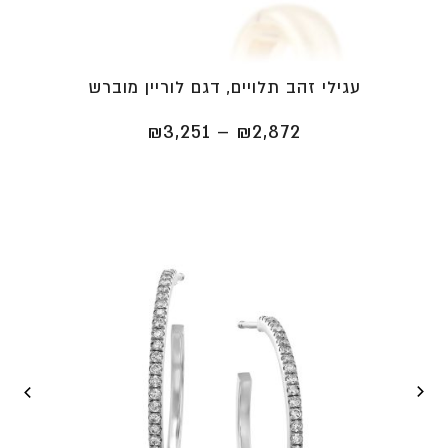
עגילי זהב תלויים, דגם לוריין מוברש
טווח
₪
3,251
–
₪
2,872
מחירים:
⁦₪2,872⁩
עד
⁦₪3,251⁩