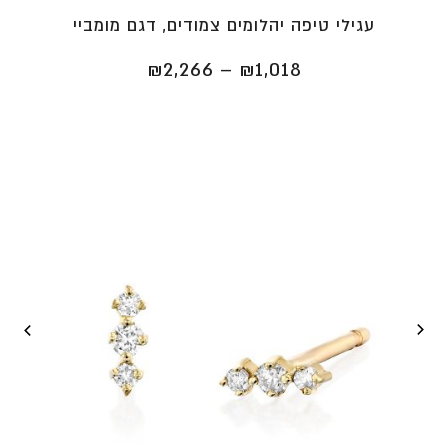
עגילי טיפה יהלומים צמודים, דגם מומביי
טווח
₪
2,266
–
₪
1,018
מחירים:
⁦₪1,018⁩
עד
⁦₪2,266⁩