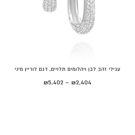
עגילי זהב לבן ויהלומים תלויים, דגם לוריין מיני
טווח
₪
5,402
–
₪
2,404
מחירים:
⁦₪2,404⁩
עד
⁦₪5,402⁩