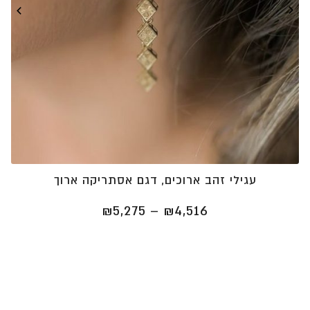
עגילי זהב ארוכים, דגם אסתריקה ארוך
טווח
₪
5,275
–
₪
4,516
מחירים:
⁦₪4,516⁩
עד
⁦₪5,275⁩