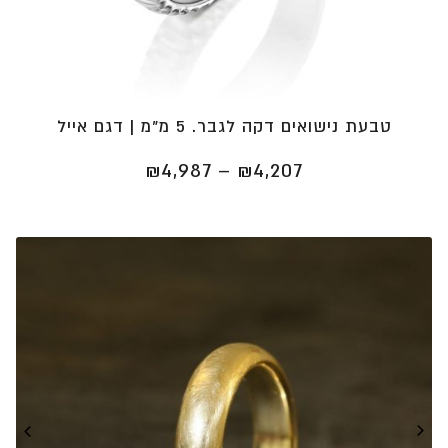
טבעת נישואים דקה לגבר. 5 מ"מ | דגם אייל
טווח
₪
4,987
–
₪
4,207
מחירים:
⁦₪4,207⁩
עד
⁦₪4,987⁩