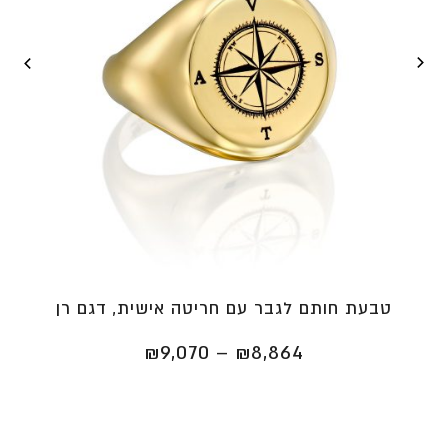
טבעת חותם לגבר עם חריטה אישית, דגם רן
טווח
₪
9,070
–
₪
8,864
מחירים:
⁦₪8,864⁩
עד