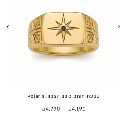
טבעת חותם כוכב הצפון, Polaris
טווח
₪
4,790
–
₪
4,190
מחירים:
⁦₪4,190⁩