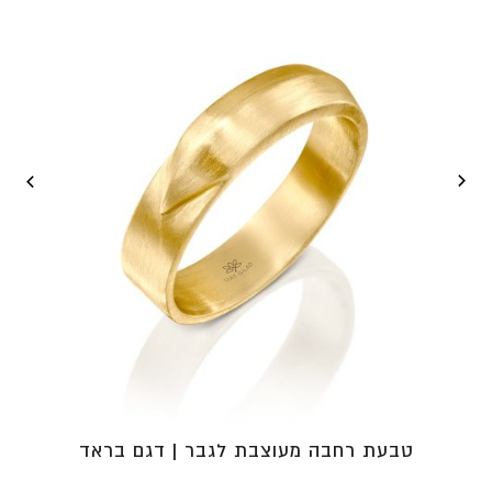
⁦₪9,070⁩
טבעת רחבה מעוצבת לגבר | דגם בראד