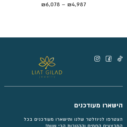
טווח
₪
6,078
–
₪
4,987
מחירים:
⁦₪4,987⁩
עד
⁦₪6,078⁩
הישארו מעודכנים
הצטרפו לניוזלטר שלנו ותישארו מעודכנים בכל
המבצעים החמים וההטבות הכי שוות!