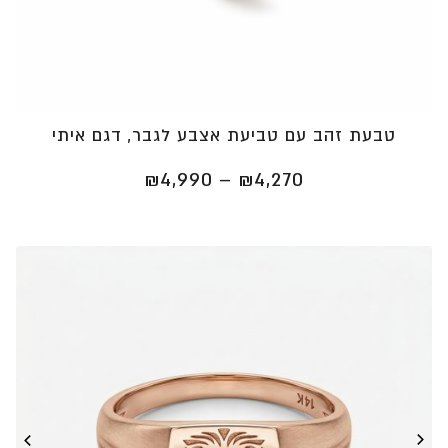
טבעת זהב עם טביעת אצבע לגבר, דגם איתי
טווח
₪
4,990
–
₪
4,270
מחירים:
⁦₪4,270⁩
עד
⁦₪4,990⁩