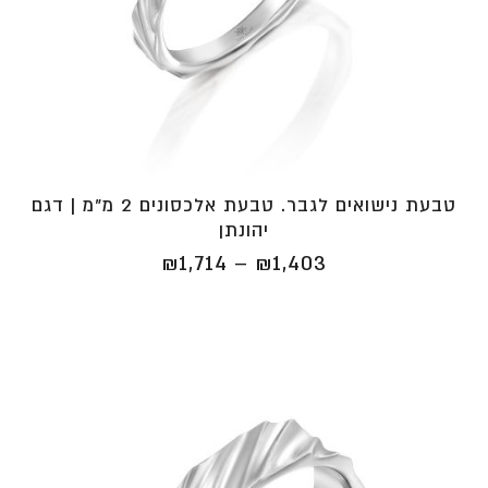
טבעת נישואים לגבר. טבעת אלכסונים 2 מ"מ | דגם
יהונתן
טווח
₪
1,714
–
₪
1,403
מחירים:
⁦₪1,403⁩
עד
⁦₪1,714⁩