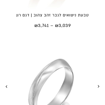
טבעת נישואים לגבר זהב צהוב | דגם רון
טווח
₪
3,741
–
₪
3,039
מחירים:
⁦₪3,039⁩
עד
⁦₪3,741⁩