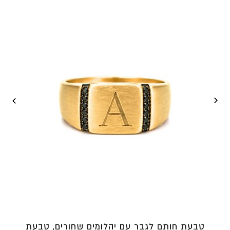
עד
⁦₪4,790⁩
טבעת חותם לגבר עם יהלומים שחורים, טבעת