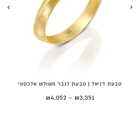
טבעת דניאל | טבעת לגבר משולש אלכסוני
טווח
₪
4,052
–
₪
3,351
מחירים:
⁦₪3,351⁩
עד
⁦₪4,052⁩