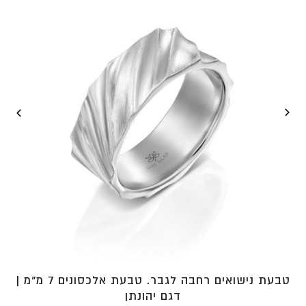
⁦₪3,896⁩
טבעת נישואים רחבה לגבר. טבעת אלכסונים 7 מ"מ |
דגם יהונתן