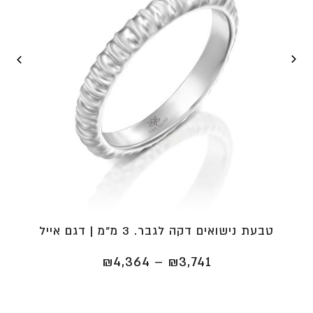
טבעת נישואים דקה לגבר. 3 מ"מ | דגם אייל
טווח
₪
4,364
–
₪
3,741
מחירים:
⁦₪3,741⁩