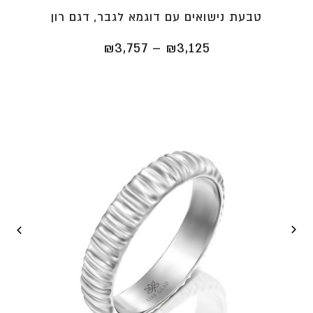
טבעת נישואים עם דוגמא לגבר, דגם רון
טווח
₪
3,757
–
₪
3,125
מחירים:
⁦₪3,125⁩
עד
⁦₪3,757⁩