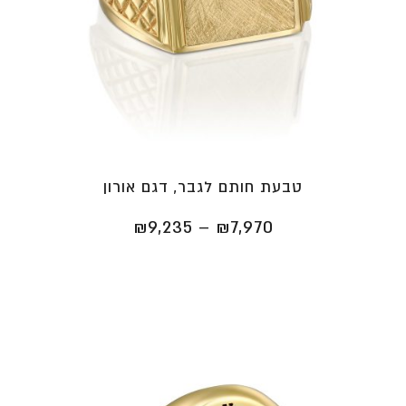
טבעת חותם לגבר, דגם אורון
טווח
₪
9,235
–
₪
7,970
מחירים:
⁦₪7,970⁩
עד
⁦₪9,235⁩