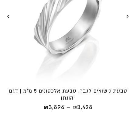
טבעת נישואים לגבר. טבעת אלכסונים 5 מ"מ | דגם
יהונתן
טווח
₪
3,896
–
₪
3,428
מחירים:
⁦₪3,428⁩
עד