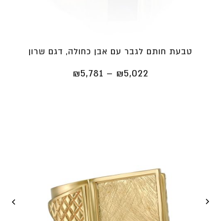
טבעת חותם לגבר עם אבן כחולה, דגם שרון
טווח
₪
5,781
–
₪
5,022
מחירים:
⁦₪5,022⁩
עד
⁦₪5,781⁩