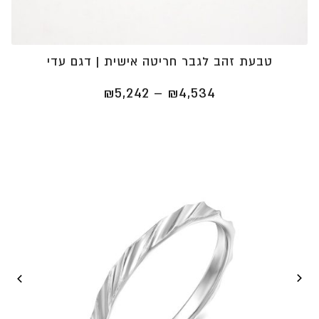
טבעת זהב לגבר חריטה אישית | דגם עדי
טווח
₪
5,242
–
₪
4,534
מחירים:
⁦₪4,534⁩
עד
⁦₪5,242⁩