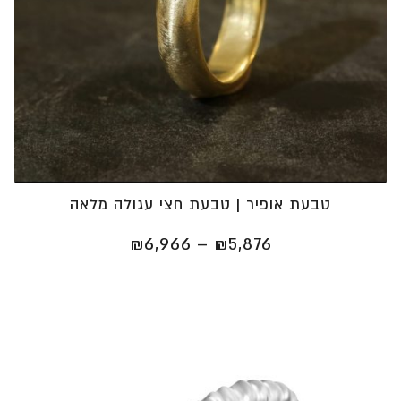
טבעת אופיר | טבעת חצי עגולה מלאה
טווח
₪
6,966
–
₪
5,876
מחירים:
⁦₪5,876⁩
עד
⁦₪6,966⁩