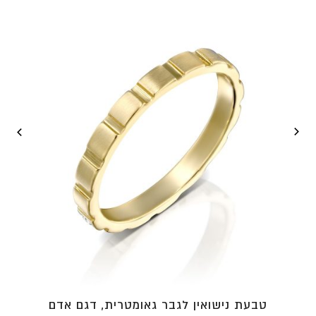
עד
⁦₪4,364⁩
טבעת נישואין לגבר גאומטרית, דגם אדם