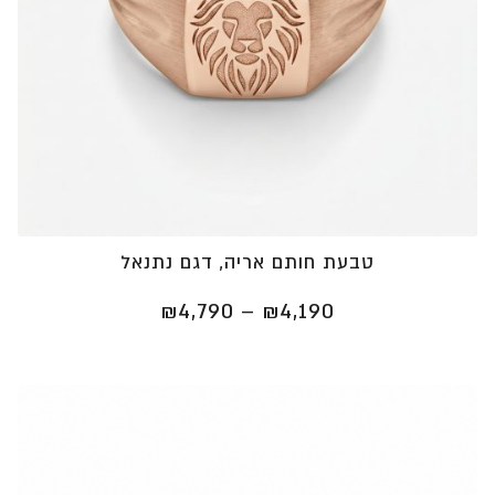
טבעת חותם אריה, דגם נתנאל
טווח
₪
4,790
–
₪
4,190
מחירים:
⁦₪4,190⁩
עד
⁦₪4,790⁩