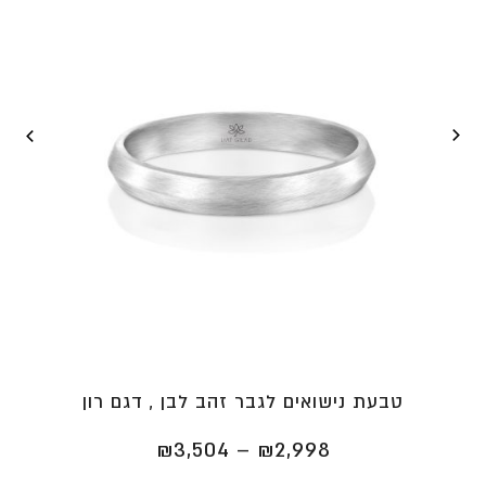
טבעת נישואים לגבר זהב לבן , דגם רון
טווח
₪
3,504
–
₪
2,998
מחירים: