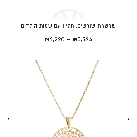
שרשרת שורשים, תליון עם שמות הילדים
טווח
₪
6,220
–
₪
5,524
מחירים:
⁦₪5,524⁩
עד
⁦₪6,220⁩