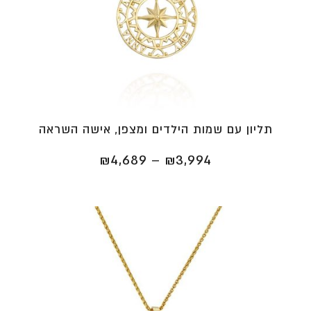
תליון עם שמות הילדים ומצפן, אישה השראה
טווח
₪
4,689
–
₪
3,994
מחירים:
⁦₪3,994⁩
עד
⁦₪4,689⁩