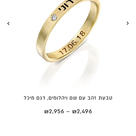
טבעת זהב עם שם ויהלומים, דגם מיכל
טווח
₪
2,956
–
₪
2,496
מחירים:
⁦₪2,496⁩
עד