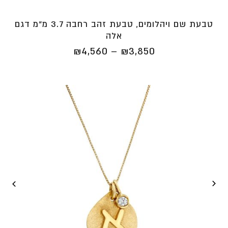
טבעת שם ויהלומים, טבעת זהב רחבה 3.7 מ"מ דגם
אלה
טווח
₪
4,560
–
₪
3,850
מחירים:
⁦₪3,850⁩
עד
⁦₪4,560⁩