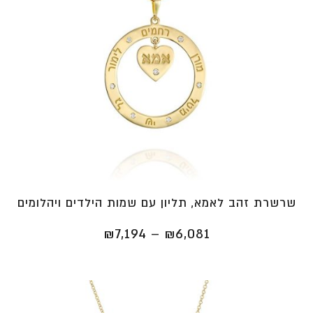
שרשרת זהב לאמא, תליון עם שמות הילדים ויהלומים
טווח
₪
7,194
–
₪
6,081
מחירים:
⁦₪6,081⁩
עד
⁦₪7,194⁩