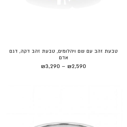
טבעת זהב עם שם ויהלומים, טבעת זהב דקה, דגם
אדם
טווח
₪
3,290
–
₪
2,590
מחירים:
⁦₪2,590⁩
עד
⁦₪3,290⁩