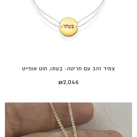
צמיד זהב עם חריטה- בְּעִתּוֹ, חוט אופייט
₪
2,046