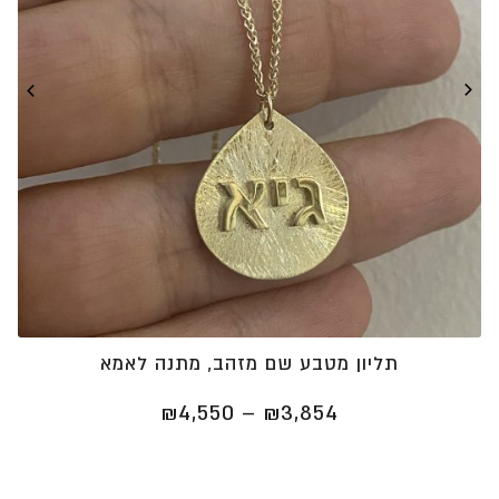
תליון מטבע שם מזהב, מתנה לאמא
טווח
₪
4,550
–
₪
3,854
מחירים:
⁦₪3,854⁩