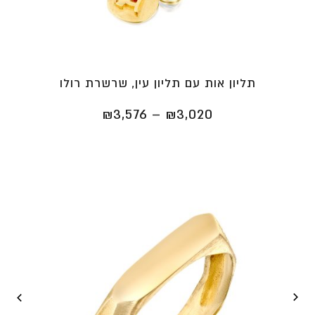
תליון אות עם תליון עין, שרשרת רולו
טווח
₪
3,576
–
₪
3,020
מחירים:
⁦₪3,020⁩
עד
⁦₪3,576⁩