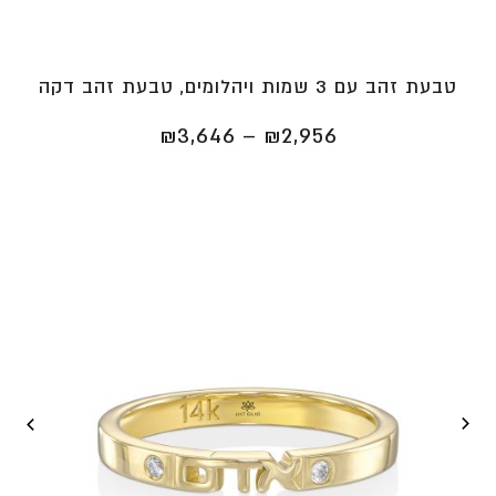
טבעת זהב עם 3 שמות ויהלומים, טבעת זהב דקה
טווח
₪
3,646
–
₪
2,956
מחירים:
⁦₪2,956⁩
עד
⁦₪3,646⁩