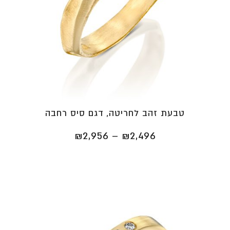
טבעת זהב לחריטה, דגם סיס רחבה
טווח
₪
2,956
–
₪
2,496
מחירים:
⁦₪2,496⁩
עד
⁦₪2,956⁩