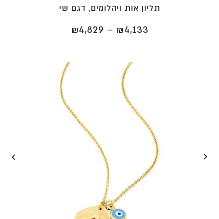
תליון אות ויהלומים, דגם שי
טווח
₪
4,829
–
₪
4,133
מחירים:
⁦₪4,133⁩
עד
⁦₪4,829⁩