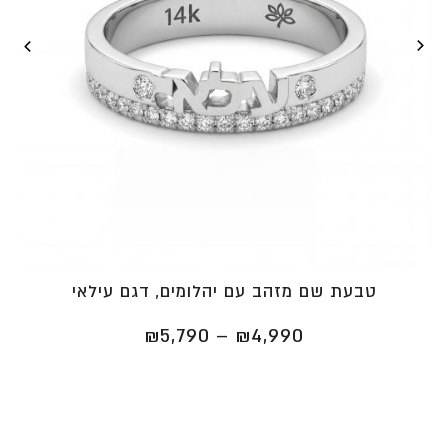
טבעת שם מזהב עם יהלומים, דגם עילאי
טווח
₪
5,790
–
₪
4,990
מחירים:
⁦₪4,990⁩
עד
⁦₪5,790⁩