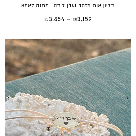
תליון אות מזהב ואבן לידה , מתנה לאמא
טווח
₪
3,854
–
₪
3,159
מחירים:
⁦₪3,159⁩
עד
⁦₪3,854⁩