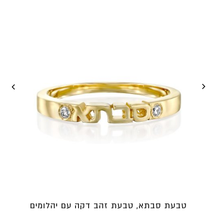
⁦₪2,956⁩
טבעת סבתא, טבעת זהב דקה עם יהלומים