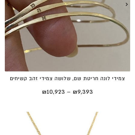
צמידי לונה חריטת שם, שלושה צמידי זהב קשיחים
טווח
₪
10,923
–
₪
9,393
מחירים:
⁦₪9,393⁩
עד
⁦₪10,923⁩