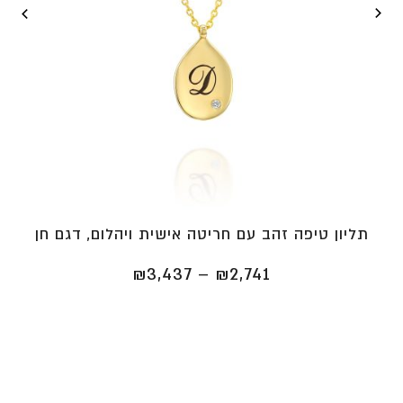
תליון טיפה זהב עם חריטה אישית ויהלום, דגם חן
טווח
₪
3,437
–
₪
2,741
מחירים:
⁦₪2,741⁩
עד
⁦₪3,437⁩