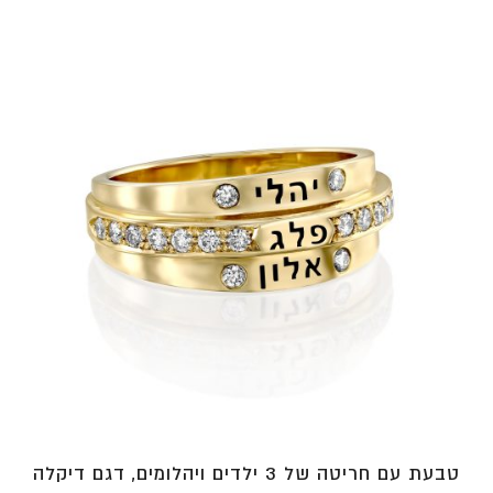
עד
⁦₪4,550⁩
טבעת עם חריטה של 3 ילדים ויהלומים, דגם דיקלה