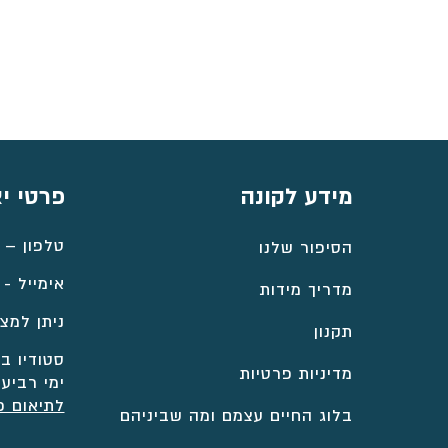
⁦₪8,058⁩
עד
⁦₪8,817⁩
מידע לקונה
פרטי י
טלפון –
הסיפור שלנו
אימייל -
מדריך מידות
ניתן למצו
תקנון
סטודיו במ
מדיניות פרטיות
ימי רביעי
לתיאום פ
בלוג החיים עצמם ומה שביניהם