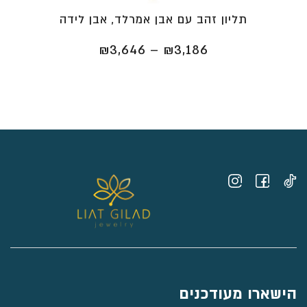
תליון זהב עם אבן אמרלד, אבן לידה
טווח
₪
3,646
–
₪
3,186
מחירים:
⁦₪3,186⁩
עד
⁦₪3,646⁩
הישארו מעודכנים