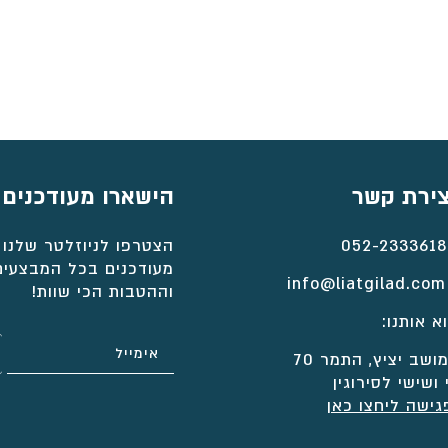
⁦₪1,771⁩
עד
⁦₪2,338⁩
צירת קשר
הישארו מעודכנים
052-2333618
הצטרפו לניוזלטר שלנו 
מעודכנים בכל המבצעים
info@liatgilad.com
וההטבות הכי שוות!
א אותנו:
ושב יציץ, התמר 70
 ושישי לסירוגין
גישה ליחצו כאן