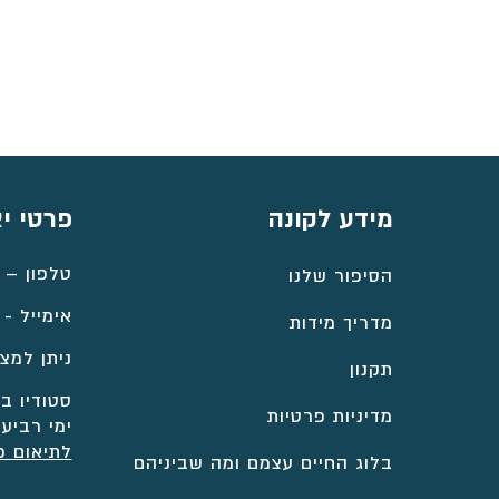
⁦₪1,771⁩
עד
⁦₪2,338⁩
מידע לקונה
פרטי י
טלפון –
הסיפור שלנו
אימייל -
מדריך מידות
ניתן למצו
תקנון
סטודיו במ
מדיניות פרטיות
ימי רביעי
לתיאום פ
בלוג החיים עצמם ומה שביניהם