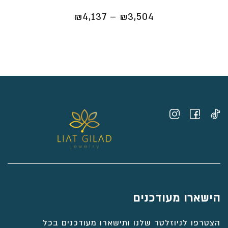
טווח
₪
4,137
–
₪
3,504
מחירים:
⁦₪3,504⁩
עד
⁦₪4,137⁩
הישארו מעודכנים
הצטרפו לניוזלטר שלנו ותישארו מעודכנים בכל