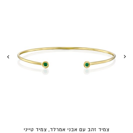
עד
⁦₪5,275⁩
צמיד זהב עם אבני אמרלד, צמיד טייני