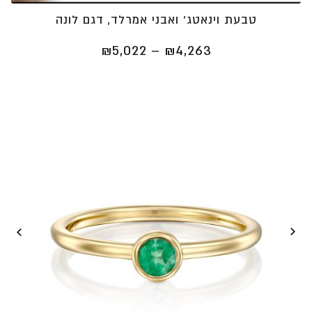
טבעת וינאטג' ואבני אמרלד, דגם לונה
טווח
₪
5,022
–
₪
4,263
מחירים:
⁦₪4,263⁩
עד
⁦₪5,022⁩