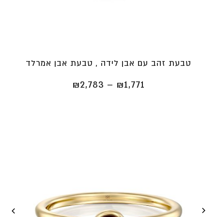
טבעת זהב עם אבן לידה , טבעת אבן אמרלד
טווח
₪
2,783
–
₪
1,771
מחירים:
⁦₪1,771⁩
עד
⁦₪2,783⁩