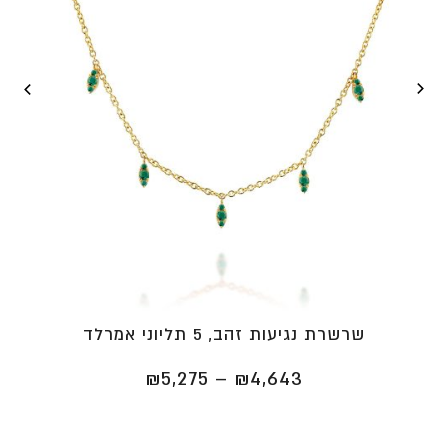
שרשרת נגיעות זהב, 5 תליוני אמרלד
טווח
₪
5,275
–
₪
4,643
מחירים:
⁦₪4,643⁩