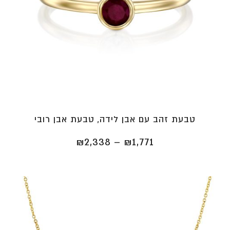
טבעת זהב עם אבן לידה, טבעת אבן רובי
טווח
₪
2,338
–
₪
1,771
מחירים:
⁦₪1,771⁩
עד
⁦₪2,338⁩