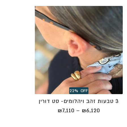
22%
OFF
3 טבעות זהב ויהלומים- סט דורין
טווח
₪
7,110
–
₪
6,120
מחירים:
⁦₪6,120⁩