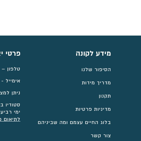
עד
⁦₪7,110⁩
מידע לקונה
פרטי י
טלפון –
הסיפור שלנו
אימייל -
מדריך מידות
ניתן למצו
תקנון
סטודיו במ
מדיניות פרטיות
ימי רביעי
לתיאום פ
בלוג החיים עצמם ומה שביניהם
צור קשר