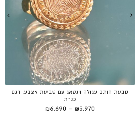
טבעת חותם עגולה וינטאג עם טביעת אצבע, דגם
כנרת
טווח
₪
6,690
–
₪
5,970
מחירים:
⁦₪5,970⁩
עד