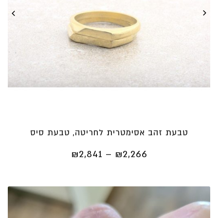
טבעת זהב אסימטרית לחריטה, טבעת סיס
טווח
₪
2,841
–
₪
2,266
מחירים:
⁦₪2,266⁩
עד
⁦₪2,841⁩