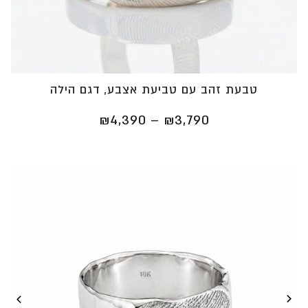
טבעת זהב עם טביעת אצבע, דגם הילה
טווח
₪
4,390
–
₪
3,790
מחירים:
⁦₪3,790⁩
עד
⁦₪4,390⁩