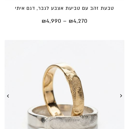
טבעת זהב עם טביעת אצבע לגבר, דגם איתי
טווח
₪
4,990
–
₪
4,270
מחירים:
⁦₪4,270⁩
עד
⁦₪4,990⁩