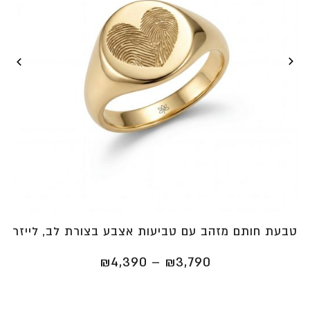
טבעת חותם מזהב עם טביעות אצבע בצורת לב, לייזר
טווח
₪
4,390
–
₪
3,790
מחירים:
⁦₪3,790⁩