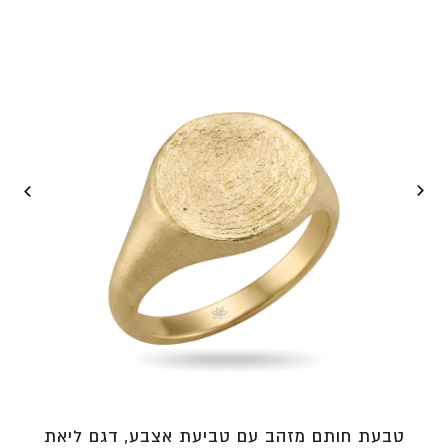
עד
⁦₪4,390⁩
טבעת חותם מזהב עם טביעת אצבע, דגם ליאת