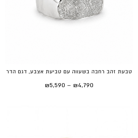
טבעת זהב רחבה בשעווה עם טביעת אצבע, דגם הדר
טווח
₪
5,590
–
₪
4,790
מחירים:
⁦₪4,790⁩
עד
⁦₪5,590⁩