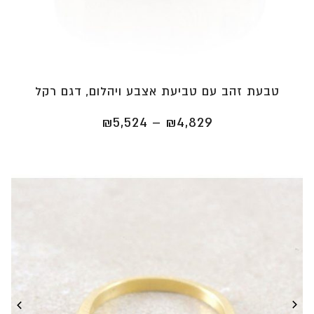
טבעת זהב עם טביעת אצבע ויהלום, דגם רקל
טווח
₪
5,524
–
₪
4,829
מחירים:
⁦₪4,829⁩
עד
⁦₪5,524⁩