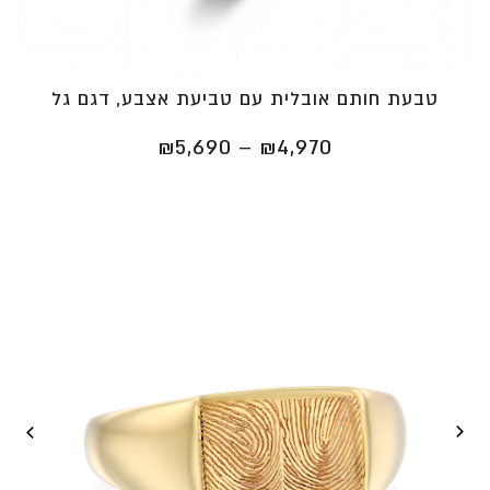
טבעת חותם אובלית עם טביעת אצבע, דגם גל
טווח
₪
5,690
–
₪
4,970
מחירים:
⁦₪4,970⁩
עד
⁦₪5,690⁩