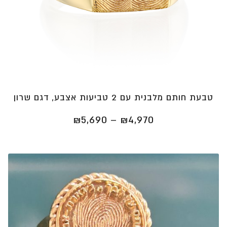
טבעת חותם מלבנית עם 2 טביעות אצבע, דגם שרון
טווח
₪
5,690
–
₪
4,970
מחירים:
⁦₪4,970⁩
עד
⁦₪5,690⁩