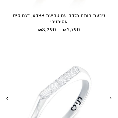
טבעת חותם מזהב עם טביעת אצבע, דגם סיס
אסימטרי
טווח
₪
3,390
–
₪
2,790
מחירים:
⁦₪2,790⁩
עד
⁦₪3,390⁩