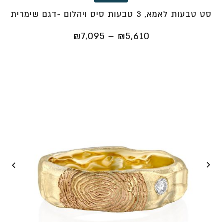
סט טבעות לאמא, 3 טבעות סיס ויהלום -דגם שימרית
טווח
₪
7,095
–
₪
5,610
מחירים:
⁦₪5,610⁩
עד
⁦₪7,095⁩