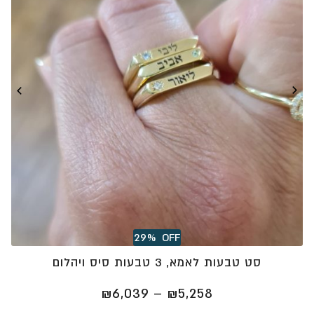
29%
OFF
סט טבעות לאמא, 3 טבעות סיס ויהלום
טווח
₪
6,039
–
₪
5,258
מחירים: