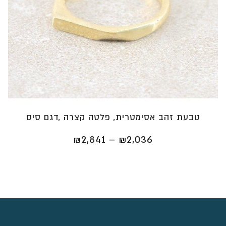
טבעת זהב אסימטרית, פלטה קצרה ,דגם סיס
טווח
₪
2,841
–
₪
2,036
מחירים:
⁦₪2,036⁩
עד
⁦₪2,841⁩