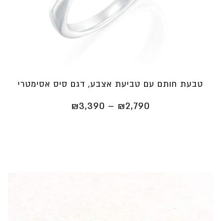
טבעת חותם עם טביעת אצבע, דגם סיס אסימטרי
טווח
₪
3,390
–
₪
2,790
מחירים:
⁦₪2,790⁩
עד
⁦₪3,390⁩