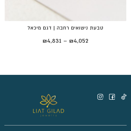
טבעת נישואים רחבה | דגם מיכאל
טווח
₪
4,831
–
₪
4,052
מחירים:
⁦₪4,052⁩
עד
⁦₪4,831⁩