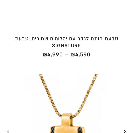
טבעת חותם לגבר עם יהלומים שחורים, טבעת
SIGNATURE
טווח
₪
4,990
–
₪
4,590
מחירים:
⁦₪4,590⁩
עד
⁦₪4,990⁩