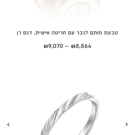
טבעת חותם לגבר עם חריטה אישית, דגם רן
טווח
₪
9,070
–
₪
8,864
מחירים:
⁦₪8,864⁩
עד
⁦₪9,070⁩