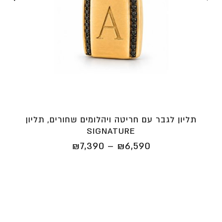
תליון לגבר עם חריטה ויהלומים שחורים, תליון
SIGNATURE
טווח
₪
7,390
–
₪
6,590
מחירים:
⁦₪6,590⁩
עד
⁦₪7,390⁩