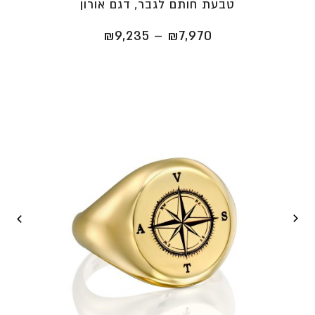
טבעת חותם לגבר, דגם אורון
טווח
₪
9,235
–
₪
7,970
מחירים:
⁦₪7,970⁩
עד
⁦₪9,235⁩