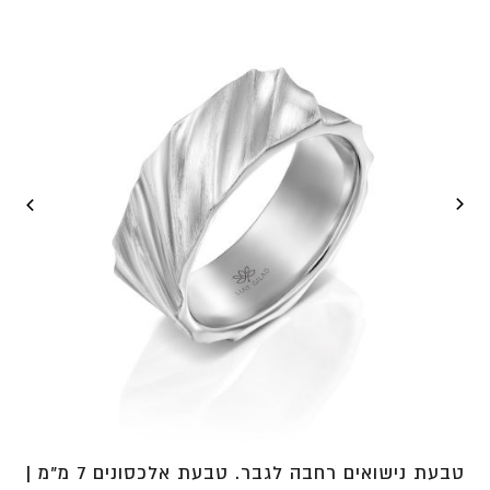
עד
⁦₪3,896⁩
טבעת נישואים רחבה לגבר. טבעת אלכסונים 7 מ"מ |