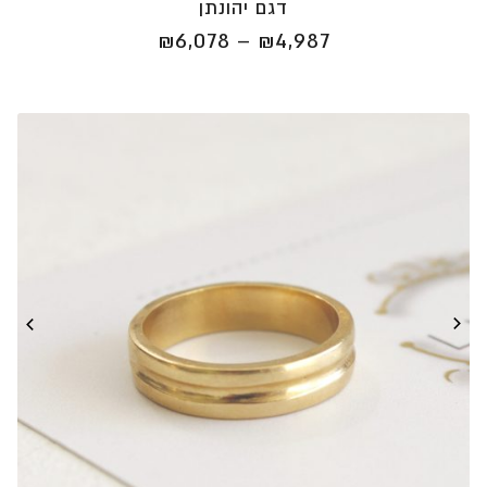
דגם יהונתן
טווח
₪
6,078
–
₪
4,987
מחירים:
⁦₪4,987⁩
עד
⁦₪6,078⁩