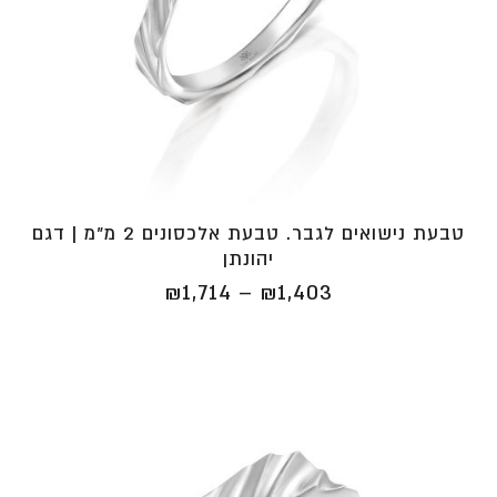
טבעת נישואים לגבר. טבעת אלכסונים 2 מ"מ | דגם
יהונתן
טווח
₪
1,714
–
₪
1,403
מחירים:
⁦₪1,403⁩
עד
⁦₪1,714⁩