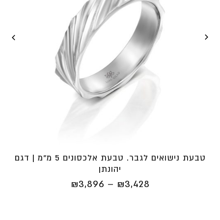
טבעת נישואים לגבר. טבעת אלכסונים 5 מ"מ | דגם
יהונתן
טווח
₪
3,896
–
₪
3,428
מחירים:
⁦₪3,428⁩