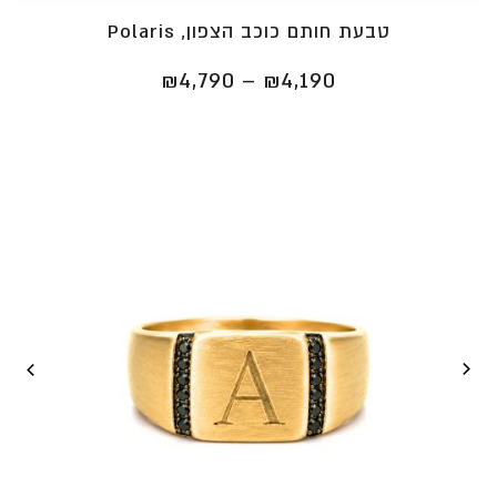
טבעת חותם כוכב הצפון, Polaris
טווח
₪
4,790
–
₪
4,190
מחירים:
⁦₪4,190⁩
עד
⁦₪4,790⁩