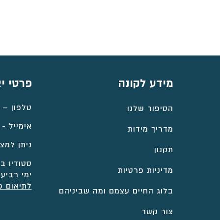
עד
⁦₪6,061⁩
מידע לקונה
פרטי י
טלפון –
הסיפור שלנו
אימייל -
מדריך מידות
ניתן למצו
תקנון
סטודיו במ
מדיניות פרטיות
ימי רביעי
לתיאום פ
בלוג החיים עצמם ומה שביניהם
צור קשר