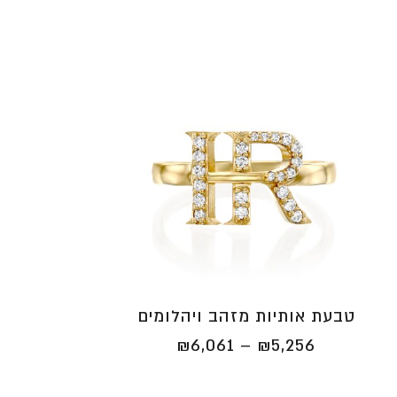
טבעת אותיות מזהב ויהלומים
טווח
₪
6,061
–
₪
5,256
מחירים:
⁦₪5,256⁩