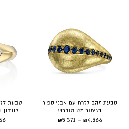
טבעת זהב לזרת עם אבני ספיר
טבעת לזר
בגימור מט מוברש
לונדון ו
טווח
566
₪
5,371
–
₪
4,566
מחירים: