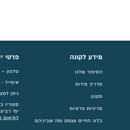
⁦₪4,566⁩
עד
⁦₪5,371⁩
מידע לקונה
פרטי י
טלפון –
הסיפור שלנו
אימייל -
מדריך מידות
ניתן למצו
תקנון
סטודיו במ
מדיניות פרטיות
ימי רביעי
לתיאום פ
בלוג החיים עצמם ומה שביניהם