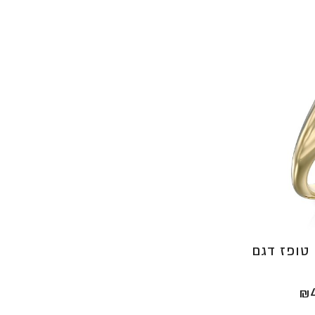
טופז דגם
טווח
₪
מחירים: