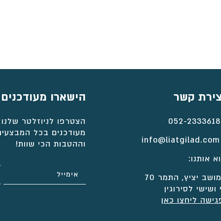
⁦₪4,566⁩
עד
⁦₪5,371⁩
צירת קשר
הישארו מעודכנים
052-2333618
הצטרפו לניוזלטר שלנו 
מעודכנים בכל המבצעים
info@liatgilad.com
וההטבות הכי שוות!
א אותנו:
ושב יציץ, התמר 70
 ושישי לסירוגין
גישה ליחצו כאן