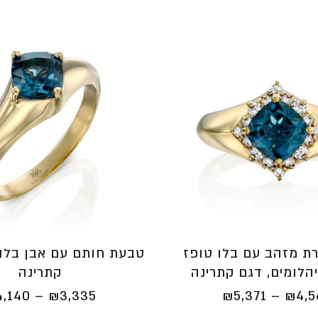
ת מזהב עם בלו טופז
טבעת חותם עם אבן בלו 
יהלומים, דגם קתרינה
קתרינה
טווח
4,140
–
₪
3,335
₪
5,371
–
₪
4,
מחירים: