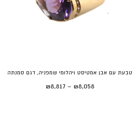
טבעת עם אבן אמטיסט ויהלומי שמפניה, דגם סמנתה
טווח
₪
8,817
–
₪
8,058
מחירים:
⁦₪8,058⁩
עד
⁦₪8,817⁩