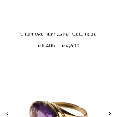
טבעת בומביי מזהב, גימור מאט מוברש
טווח
₪
5,405
–
₪
4,600
מחירים:
⁦₪4,600⁩
עד
⁦₪5,405⁩