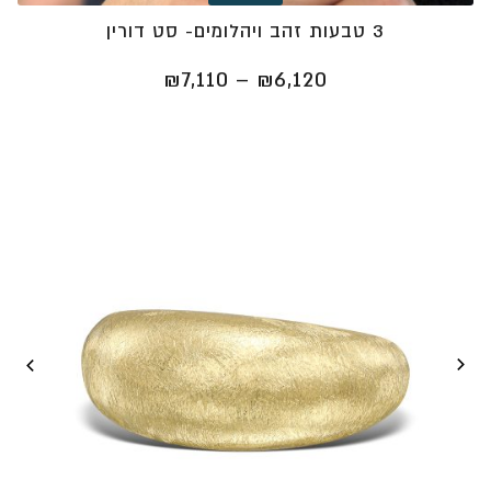
3 טבעות זהב ויהלומים- סט דורין
טווח
₪
7,110
–
₪
6,120
מחירים:
⁦₪6,120⁩
עד
⁦₪7,110⁩