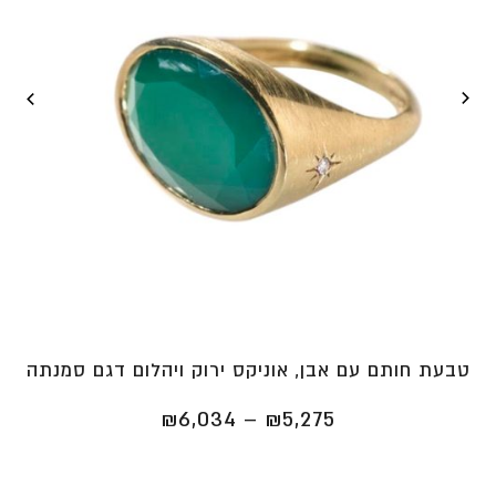
טבעת חותם עם אבן, אוניקס ירוק ויהלום דגם סמנתה
טווח
₪
6,034
–
₪
5,275
מחירים:
⁦₪5,275⁩