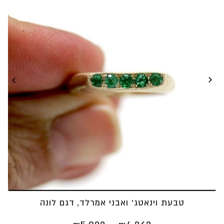
⁦₪5,275⁩
טבעת וינאטג' ואבני אמרלד, דגם לונה