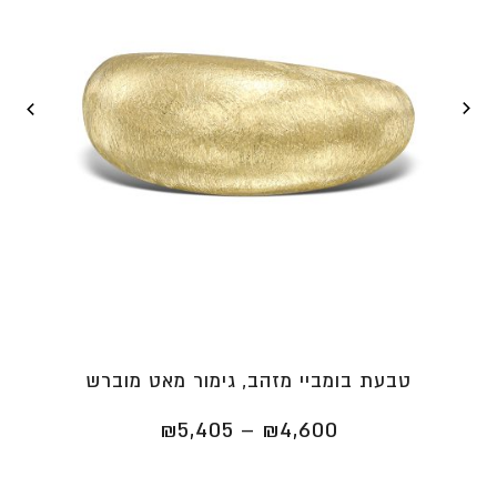
טבעת בומביי מזהב, גימור מאט מוברש
טווח
₪
5,405
–
₪
4,600
מחירים:
⁦₪4,600⁩