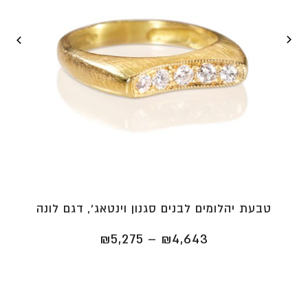
טבעת יהלומים לבנים סגנון וינטאג', דגם לונה
טווח
₪
5,275
–
₪
4,643
מחירים:
⁦₪4,643⁩
עד