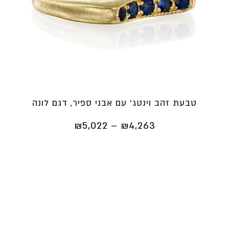
טבעת זהב וינטג' עם אבני ספיר, דגם לונה
טווח
₪
5,022
–
₪
4,263
מחירים:
⁦₪4,263⁩
עד
⁦₪5,022⁩