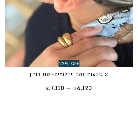
22%
OFF
3 טבעות זהב ויהלומים- סט דורין
טווח
₪
7,110
–
₪
6,120
מחירים:
⁦₪6,120⁩
עד
⁦₪7,110⁩