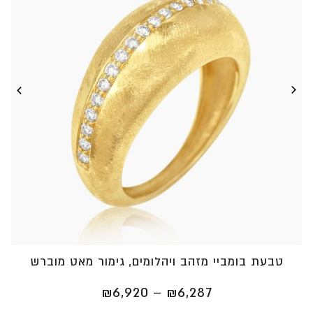
טבעת בומביי מזהב ויהלומים, גימור מאט מוברש
טווח
₪
6,920
–
₪
6,287
מחירים: