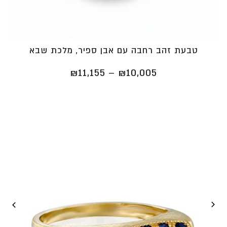
טבעת זהב רחבה עם אבן ספיר, מלכת שבא
טווח
₪
11,155
–
₪
10,005
מחירים:
⁦₪10,005⁩
עד
⁦₪11,155⁩