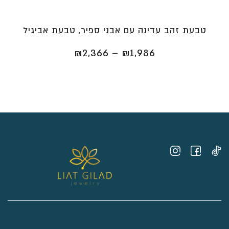
טבעת זהב עדינה עם אבני ספיר, טבעת אביגיל
טווח
₪
2,366
–
₪
1,986
מחירים:
⁦₪1,986⁩
עד
⁦₪2,366⁩