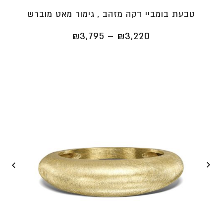
טבעת בומביי דקה מזהב , גימור מאט מוברש
טווח
₪
3,795
–
₪
3,220
מחירים:
⁦₪3,220⁩
עד
⁦₪3,795⁩