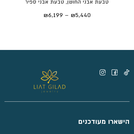
טבעת אבני החושן, טבעת אבני ספיר
טווח
₪
6,199
–
₪
5,440
מחירים:
⁦₪5,440⁩
עד
⁦₪6,199⁩
הישארו מעודכנים