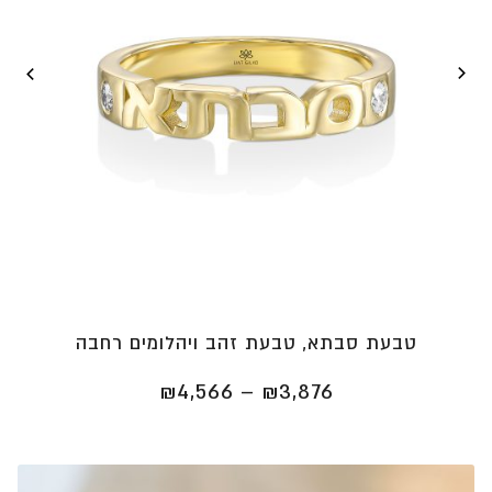
טבעת סבתא, טבעת זהב ויהלומים רחבה
טווח
₪
4,566
–
₪
3,876
מחירים:
⁦₪3,876⁩
עד