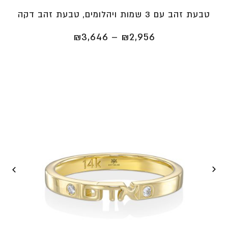
טבעת זהב עם 3 שמות ויהלומים, טבעת זהב דקה
טווח
₪
3,646
–
₪
2,956
מחירים:
⁦₪2,956⁩
עד
⁦₪3,646⁩