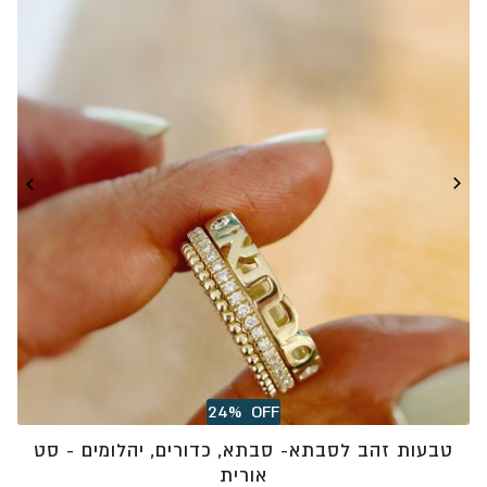
⁦₪4,566⁩
24%
OFF
טבעות זהב לסבתא- סבתא, כדורים, יהלומים - סט
אורית