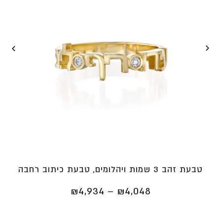
טבעת זהב 3 שמות ויהלומים, טבעת כיתוב רחבה
טווח
₪
4,934
–
₪
4,048
מחירים:
⁦₪4,048⁩