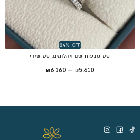
24%
OFF
סט טבעות שם ויהלומים, סט שירי
טווח
₪
6,160
–
₪
5,610
מחירים:
⁦₪5,610⁩
עד
⁦₪6,160⁩