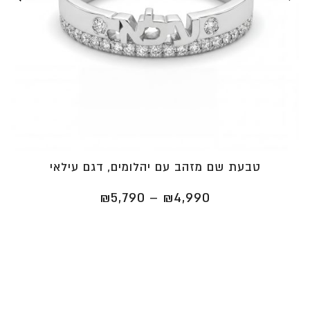
טבעת שם מזהב עם יהלומים, דגם עילאי
טווח
₪
5,790
–
₪
4,990
מחירים:
⁦₪4,990⁩
עד
⁦₪5,790⁩