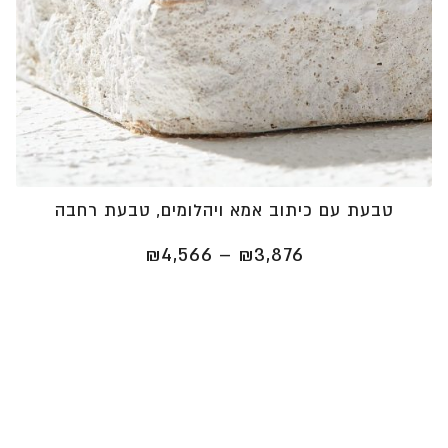
טבעת עם כיתוב אמא ויהלומים, טבעת רחבה
טווח
₪
4,566
–
₪
3,876
מחירים:
⁦₪3,876⁩
עד
⁦₪4,566⁩