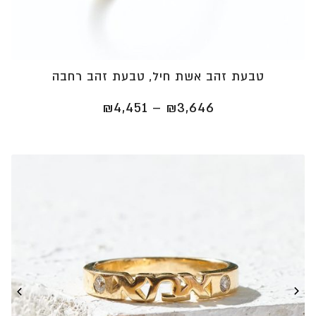
טבעת זהב אשת חיל, טבעת זהב רחבה
טווח
₪
4,451
–
₪
3,646
מחירים:
⁦₪3,646⁩
עד
⁦₪4,451⁩