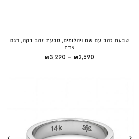
טבעת זהב עם שם ויהלומים, טבעת זהב דקה, דגם
אדם
טווח
₪
3,290
–
₪
2,590
מחירים:
⁦₪2,590⁩
עד
⁦₪3,290⁩