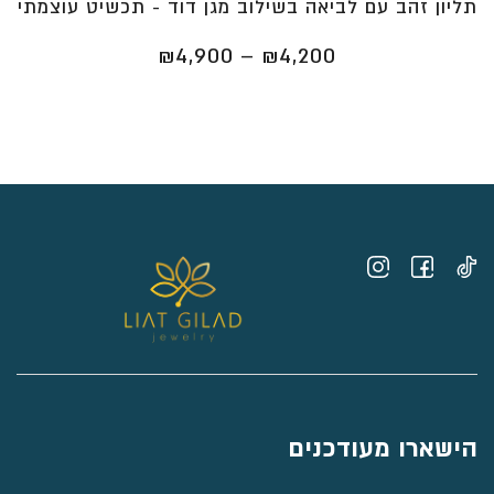
תליון זהב עם לביאה בשילוב מגן דוד - תכשיט עוצמתי
טווח
₪
4,900
–
₪
4,200
מחירים:
⁦₪4,200⁩
עד
⁦₪4,900⁩
הישארו מעודכנים