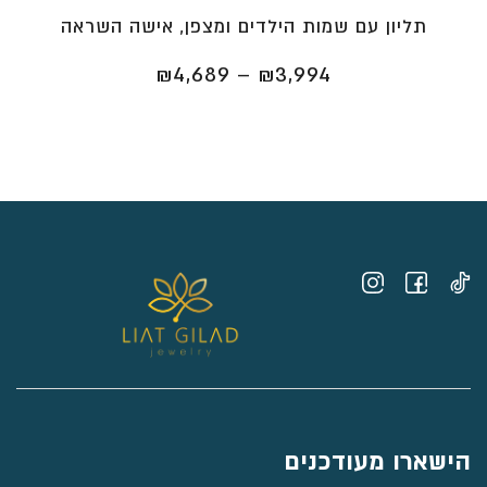
תליון עם שמות הילדים ומצפן, אישה השראה
טווח
₪
4,689
–
₪
3,994
מחירים:
⁦₪3,994⁩
עד
⁦₪4,689⁩
הישארו מעודכנים