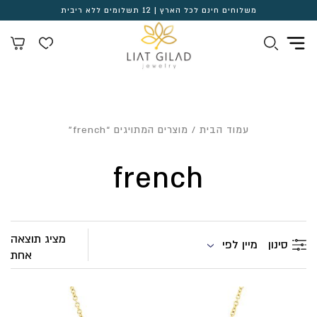
משלוחים חינם לכל הארץ | 12 תשלומים ללא ריבית
עמוד הבית
/ מוצרים המתויגים “french”
french
מציג תוצאה
מיין לפי
סינון
אחת