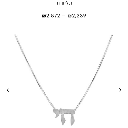
תליון חי
טווח
₪
2,872
–
₪
2,239
מחירים:
⁦₪2,239⁩
עד
⁦₪2,872⁩