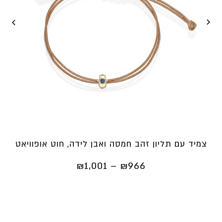
צמיד עם תליון זהב חמסה ואבן לידה, חוט אופוויאט
טווח
₪
1,001
–
₪
966
מחירים:
⁦₪966⁩
עד
⁦₪1,001⁩