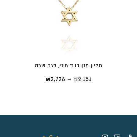
תליון מגן דויד מיני, דגם שרה
טווח
₪
2,726
–
₪
2,151
מחירים:
⁦₪2,151⁩
עד
⁦₪2,726⁩