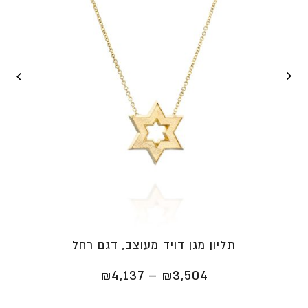
תליון מגן דויד מעוצב, דגם רחל
טווח
₪
4,137
–
₪
3,504
מחירים: