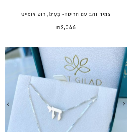
צמיד זהב עם חריטה- בְּעִתּוֹ, חוט אופייט
₪
2,046