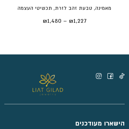
מאמינה, טבעת זהב לזרת, תכשיטי העצמה
טווח
₪
1,480
–
₪
1,227
מחירים:
⁦₪1,227⁩
עד
⁦₪1,480⁩
הישארו מעודכנים