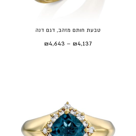
טבעת חותם מזהב, דגם דנה
טווח
₪
4,643
–
₪
4,137
מחירים:
⁦₪4,137⁩
עד
⁦₪4,643⁩