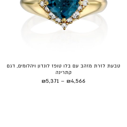
טבעת לזרת מזהב עם בלו טופז לונדון ויהלומים, דגם
קתרינה
טווח
₪
5,371
–
₪
4,566
מחירים:
⁦₪4,566⁩
עד
⁦₪5,371⁩