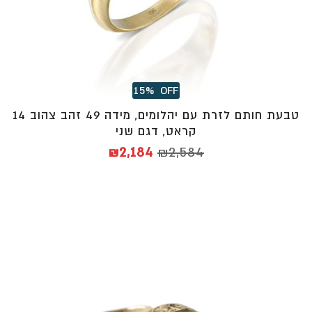
15%
OFF
טבעת חותם לזרת עם יהלומים, מידה 49 זהב צהוב 14
קראט, דגם שני
המחיר
המחיר
₪
2,184
₪
2,584
המקורי
הנוכחי
היה:
הוא:
₪2,184.
₪2,584.