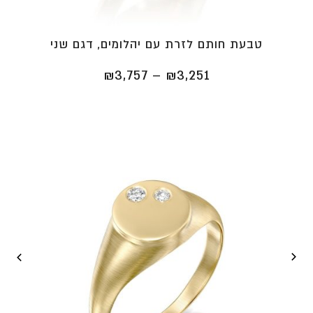
טבעת חותם לזרת עם יהלומים, דגם שני
טווח
₪
3,757
–
₪
3,251
מחירים:
⁦₪3,251⁩
עד
⁦₪3,757⁩