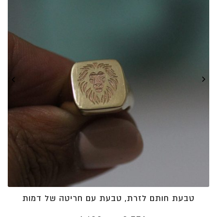
⁦₪3,504⁩
טבעת חותם לזרת, טבעת עם חריטה של דמות