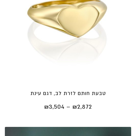
טבעת חותם לזרת לב, דגם עינת
טווח
₪
3,504
–
₪
2,872
מחירים:
⁦₪2,872⁩
עד