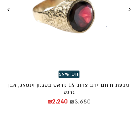
39%
OFF
טבעת חותם זהב צהוב 14 קראט בסגנון וינטאג, אבן
גרנט
המחיר
המחיר
₪
2,240
₪
3,680
המקורי
הנוכחי
היה:
הוא:
₪2,240.
₪3,680.