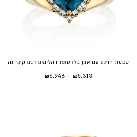
טבעת חותם עם אבן בלו טופז ויהלומים דגם קתרינה
טווח
₪
5,946
–
₪
5,313
מחירים:
⁦₪5,313⁩
עד
⁦₪5,946⁩