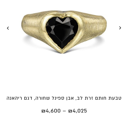
טבעת חותם זרת לב, אבן ספינל שחורה, דגם ריהאנה
טווח
₪
4,600
–
₪
4,025
מחירים:
⁦₪4,025⁩