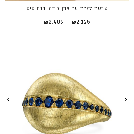
טבעת לזרת עם אבן לידה, דגם סיס
טווח
₪
2,409
–
₪
2,125
מחירים:
⁦₪2,125⁩
עד
⁦₪2,409⁩