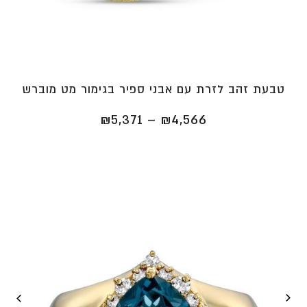
טבעת זהב לזרת עם אבני ספיר בגימור מט מוברש
טווח
₪
5,371
–
₪
4,566
מחירים:
⁦₪4,566⁩
עד
⁦₪5,371⁩