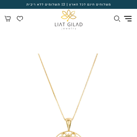
משלוחים חינם לכל הארץ | 12 תשלומים ללא ריבית