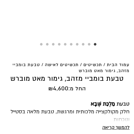
עמוד הבית
/
תכשיטים
/
תכשיטים לאישה
/ טבעת בומביי
מזהב, גימור מאט מוברש
טבעת בומביי מזהב, גימור מאט מוברש
החל מ:
4,600
₪
טבעת
מַלְכַּת שְׁבָא
חלק מקולקצייה מלכותית ומרגשת, טבעת מלאה בסטייל
ונוכחות
שהחומר גלם כל כך מושלם
להמשך קריאה