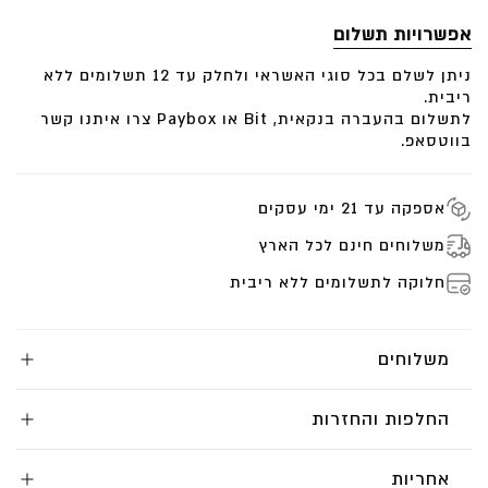
כדי למקסם את הנוכחות .
אפשרויות תשלום
כיאה למלכה – הקולקצייה
מַלְכַּת שְׁבָא
באה להצית את
ניתן לשלם בכל סוגי האשראי ולחלק עד 12 תשלומים ללא
המלכה שבך.
ריבית.
לתשלום בהעברה בנקאית, Bit או Paybox צרו איתנו קשר
בווטסאפ.
“והאשה שמלכה על מצרים ועל כוש בימים ההם הייתה
בקיאה ביותר בחכמה, ומעוררת השתוממות גם משאר
אספקה עד 21 ימי עסקים
הבחינות
.
משלוחים חינם לכל הארץ
וכששמעה על מידותיו הטובות ועל תבונתו של שלמה,
חלוקה לתשלומים ללא ריבית
הובילה אותה אליו התשוקה לראותו מתוך הסיפורים יום יום
על אנשי הארץ ההיא”
—
קדמוניות היהודים, ספר שמיני, פרק 6‏
משלוחים
החלפות והחזרות
אחריות