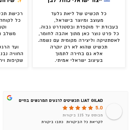
ייצור ישראלי כחול־לבן
שירות 
כל תכשיט של ליאת גלעד
רכישת תכשי
מעוצב ומיוצר בישראל,
כל לקוחה 
בעבודת יד מוקפדת ובסטנדרט גבוה.
וקש
כל פרט נוצר כאן מתוך אהבה לחומר,
משלב ה
לאסתטיקה וליצירה מקומית עם נשמה.
תכשיט שהוא לא רק יוקרה
ועד הרגע
אלא גם בחירה לתמוך
החוויה נבני
בעיצוב ישראלי אמיתי.
שקיפות ויר
LIAT GILAD תכשיטים לרגעים המרגשים בחיים
5.0
מבוסס על 115 ביקורות
לקריאת כל הביקורות
כתבו ביקורת