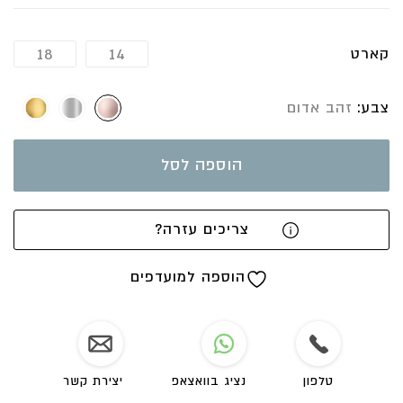
שהגימור כל כך מדוייק
ושהעיצוב של הטבעת הוא הצגה
אין לי הרבה מילים להוסיף
קארט
18
14
טבעת סופר מרשימה!!
גימור מאט מוברש היסטרי (אפשר תמיד גם גימור מבריק)
צבע
זהב אדום
רוחב: 10 מ”מ
גובה 4.7 מ”מ
הוספה לסל
משקל הטבעת: 7.5-8 גרם
צריכה מעל מידה 60?! מוזמנת ליצור קשר
צריכים עזרה?
ליאת גלעד-תכשיטים לרגעים המרגשים בחיים
הוספה למועדפים
קולקציה חדשה הנקראת
מַלְכַּת שְׁבָא
עוצבה עם נוכחות של זהב, צבעוניות של עלי כותרת, אבני
חן ונגיעות יהלומים.
טלפון
נציג בוואצאפ
יצירת קשר
הזהב מעובד בצורה מעט גולמית, בגימור מאט גס, הכל