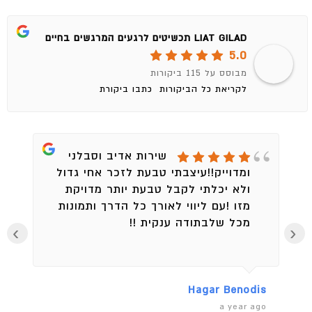
LIAT GILAD תכשיטים לרגעים המרגשים בחיים
5.0
מבוסס על 115 ביקורות
לקריאת כל הביקורות
כתבו ביקורת
שירות אדיב וסבלני
ומדוייק!!עיצבתי טבעת לזכר אחי גדול
ולא יכלתי לקבל טבעת יותר מדויקת
מזו !עם ליווי לאורך כל הדרך ותמונות
מכל שלבתודה ענקית !!
›
‹
en
Hagar Benodis
ago
a year ago