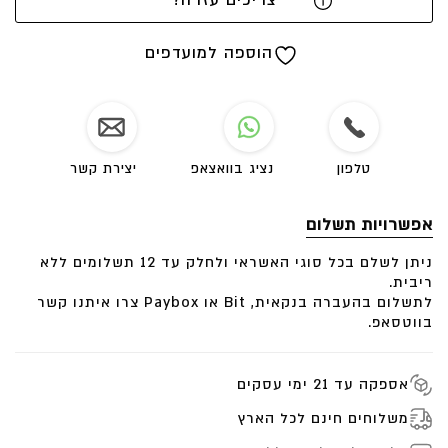
צריכים עזרה?
מראה שיקי, מרשים וייחודי.
הטבעת מיוצרת בטכניקה מסורתית של פיסול בשעווה,
הוספה למועדפים
טבעת זהב בגימור מאט ידני מוברש, מושלמת ומיוחדת
ניתן לחרוט באנגלית או בעברית מילה חיובית | שם או כל
דבר שתרצו.
את המילה לחריטה יש לציין בעמוד התשלום בהערות.
טלפון
נציג בוואצאפ
יצירת קשר
< ניתן לקבל את הטבעת רק עם חריטה ללא יהלום <
ליחצו
כאן
אפשרויות תשלום
אפשרי להוסיף תאריך לידה בפנים בתוספת תשלום לטבעת
ניתן לשלם בכל סוגי האשראי ולחלק עד 12 תשלומים ללא
ליחצו כאן
ריבית.
▪מידות▪
לתשלום בהעברה בנקאית, Bit או Paybox צרו איתנו קשר
בווטסאפ.
עובי: 1.5
רוחב: 2.8 מ”מ
אספקה עד 21 ימי עסקים
מומלץ להציץ לפני כן ב
’
מדריך למידות
’
למציאת המידה
הנכונה לך.
משלוחים חינם לכל הארץ