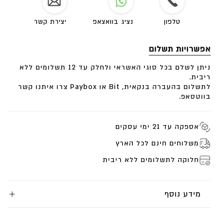
המידה הרצויה
info@liatgilad.com
מומלץ להציץ לפני כן ב
’
מדריך למידות
’
למציאת המידה
טלפון
נציג בוואצאפ
יצירת קשר
הנכונה לך.
אפשרויות תשלום
להתרשמות מיתר הקולקציה Healing Bling
לחצ/י כאן
ניתן לשלם בכל סוגי האשראי ולחלק עד 12 תשלומים ללא
ריבית.
לתשלום בהעברה בנקאית, Bit או Paybox צרו איתנו קשר
בווטסאפ.
אספקה עד 21 ימי עסקים
משלוחים חינם לכל הארץ
חלוקה לתשלומים ללא ריבית
מידע נוסף