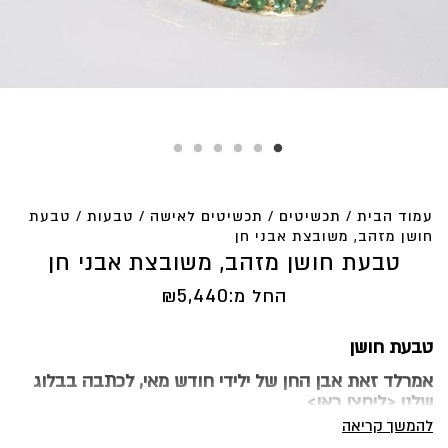
עמוד הבית
/
תכשיטים
/
תכשיטים לאישה
/
טבעות
/ טבעת
חושן מזהב, משובצת אבני חן
טבעת חושן מזהב, משובצת אבני חן
החל מ:
5,440
₪
טבעת חושן
אמרלד זאת אבן החן של ילידי חודש מאי, לכתבה בבלוג
שלנו
<ליחצו כאן
>
להמשך קריאה
טבעת חושן היא טבעת קלאסית מלבנית ויפה המשובצת